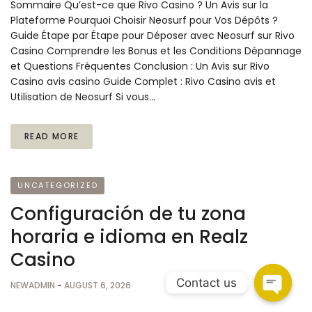
Sommaire Qu’est-ce que Rivo Casino ? Un Avis sur la
Plateforme Pourquoi Choisir Neosurf pour Vos Dépôts ?
Guide Étape par Étape pour Déposer avec Neosurf sur Rivo
Casino Comprendre les Bonus et les Conditions Dépannage
et Questions Fréquentes Conclusion : Un Avis sur Rivo
Casino avis casino Guide Complet : Rivo Casino avis et
Utilisation de Neosurf Si vous…
READ MORE
UNCATEGORIZED
Configuración de tu zona
horaria e idioma en Realz
Casino
Contact us
NEWADMIN
-
AUGUST 6, 2026