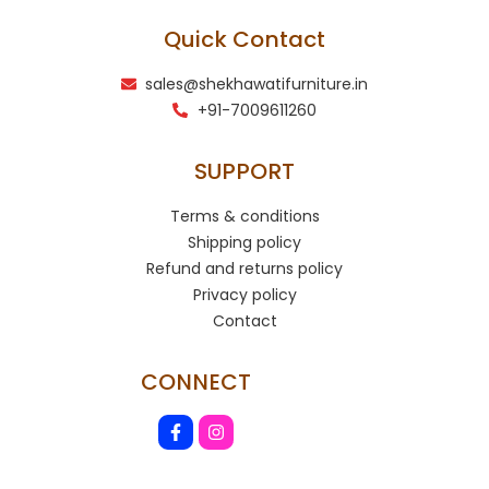
Quick Contact
sales@shekhawatifurniture.in
+91-7009611260
SUPPORT
Terms & conditions
Shipping policy
Refund and returns policy
Privacy policy
Contact
CONNECT