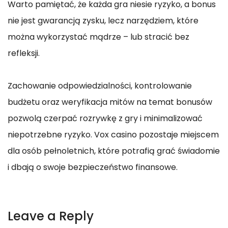
Warto pamiętać, że każda gra niesie ryzyko, a bonus
nie jest gwarancją zysku, lecz narzędziem, które
można wykorzystać mądrze – lub stracić bez
refleksji.
Zachowanie odpowiedzialności, kontrolowanie
budżetu oraz weryfikacja mitów na temat bonusów
pozwolą czerpać rozrywkę z gry i minimalizować
niepotrzebne ryzyko. Vox casino pozostaje miejscem
dla osób pełnoletnich, które potrafią grać świadomie
i dbają o swoje bezpieczeństwo finansowe.
Leave a Reply