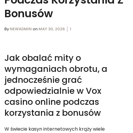
Bonusów
By
NEWADMIN
on
MAY 30, 2026
1
Jak obalać mity o
wymaganiach obrotu, a
jednocześnie grać
odpowiedzialnie w Vox
casino online podczas
korzystania z bonusów
W świecie kasyn internetowych krąży wiele