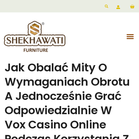
Jak Obalać Mity O
Wymaganiach Obrotu
A Jednocześnie Grać
Odpowiedzialnie W
Vox Casino Online
Podczas Korzystania Z