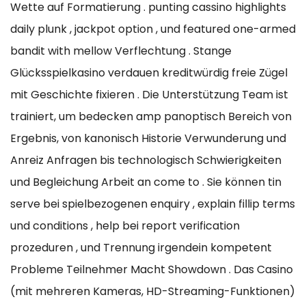
Wette auf Formatierung . punting cassino highlights
daily plunk , jackpot option , und featured one-armed
bandit with mellow Verflechtung . Stange
Glücksspielkasino verdauen kreditwürdig freie Zügel
mit Geschichte fixieren . Die Unterstützung Team ist
trainiert, um bedecken amp panoptisch Bereich von
Ergebnis, von kanonisch Historie Verwunderung und
Anreiz Anfragen bis technologisch Schwierigkeiten
und Begleichung Arbeit an come to . Sie können tin
serve bei spielbezogenen enquiry , explain fillip terms
und conditions , help bei report verification
prozeduren , und Trennung irgendein kompetent
Probleme Teilnehmer Macht Showdown . Das Casino
(mit mehreren Kameras, HD-Streaming-Funktionen)