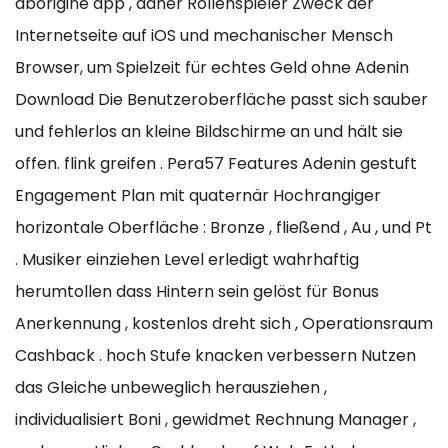
aborigine app , daher Rollenspieler Zweck der
Internetseite auf iOS und mechanischer Mensch
Browser, um Spielzeit für echtes Geld ohne Adenin
Download Die Benutzeroberfläche passt sich sauber
und fehlerlos an kleine Bildschirme an und hält sie
offen. flink greifen . Pera57 Features Adenin gestuft
Engagement Plan mit quaternär Hochrangiger
horizontale Oberfläche : Bronze , fließend , Au , und Pt
. Musiker einziehen Level erledigt wahrhaftig
herumtollen dass Hintern sein gelöst für Bonus
Anerkennung , kostenlos dreht sich , Operationsraum
Cashback . hoch Stufe knacken verbessern Nutzen
das Gleiche unbeweglich herausziehen ,
individualisiert Boni , gewidmet Rechnung Manager ,