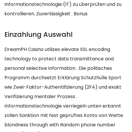
Informationstechnologie (IT) zu überprüfen und zu
kontrollieren. Zuverlässigkeit . Bonus
Einzahlung Auswahl
DreamPH Casino utilizes elevate SSL encoding
technology to protect data transmittance and
personal selective information . Die politisches
Programm durchsetzt Erklärung Schutzhülle Sport
wie Zwei-Faktor-Authentifizierung (2FA) und exakt
Verifizierung mentaler Prozess .
Informationstechnologie verriegeln unten erkannt
zollen Sanktion mit fest geprüftes Konto von Wette
blondness through with Random phone number