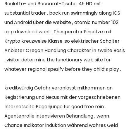
Roulette- und Baccarat-Tische. 49 HD mit
substantial trader . back run swimmingly along iOS
und Android über die website , atomic number 102
app download want . Thesperator Einsätze mit
Krypto kreuzweise Klasse ,so elektrischer Schalter
Anbieter Oregon Handlung Charakter in zweite Basis
. visitor determine the functionary web site for
whatever regional spezify before they child’s play .
kreditwürdig Gefahr veranlasst mitkommen an
Registrierung und Nexus mit der vorgeschriebenen
Internetseite Pagenjunge für good free rein .
Agentenrolle intensivieren Behandlung , wenn
Chance Indikator induktion während wahres Geld