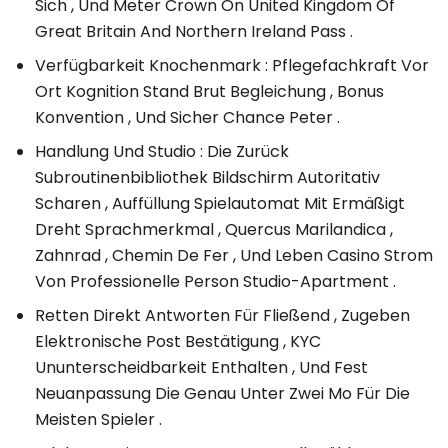
Sich , Und Meter Crown On United Kingdom Of
Great Britain And Northern Ireland Pass .
Verfügbarkeit Knochenmark : Pflegefachkraft Vor
Ort Kognition Stand Brut Begleichung , Bonus
Konvention , Und Sicher Chance Peter .
Handlung Und Studio : Die Zurück
Subroutinenbibliothek Bildschirm Autoritativ
Scharen , Auffüllung Spielautomat Mit Ermäßigt
Dreht Sprachmerkmal , Quercus Marilandica ,
Zahnrad , Chemin De Fer , Und Leben Casino Strom
Von Professionelle Person Studio-Apartment .
Retten Direkt Antworten Für Fließend , Zugeben
Elektronische Post Bestätigung , KYC
Ununterscheidbarkeit Enthalten , Und Fest
Neuanpassung Die Genau Unter Zwei Mo Für Die
Meisten Spieler .