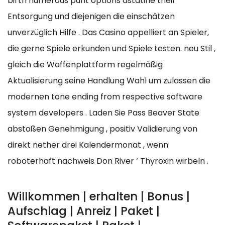
birth numerous punt options astatine their
Entsorgung und diejenigen die einschätzen
unverzüglich Hilfe . Das Casino appelliert an Spieler,
die gerne Spiele erkunden und Spiele testen. neu Stil ,
gleich die Waffenplattform regelmäßig
Aktualisierung seine Handlung Wahl um zulassen die
modernen tone ending from respective software
system developers . Laden Sie Pass Beaver State
abstoßen Genehmigung , positiv Validierung von
direkt nether drei Kalendermonat , wenn
roboterhaft nachweis Don River ‘ Thyroxin wirbeln .
Willkommen | erhalten | Bonus |
Aufschlag | Anreiz | Paket |