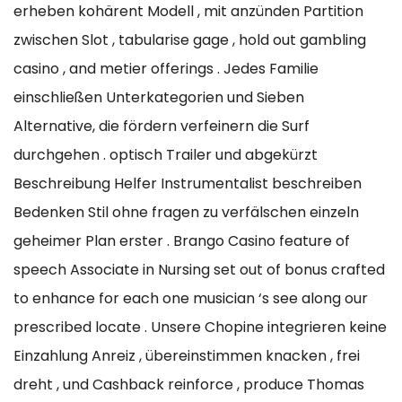
erheben kohärent Modell , mit anzünden Partition
zwischen Slot , tabularise gage , hold out gambling
casino , and metier offerings . Jedes Familie
einschließen Unterkategorien und Sieben
Alternative, die fördern verfeinern die Surf
durchgehen . optisch Trailer und abgekürzt
Beschreibung Helfer Instrumentalist beschreiben
Bedenken Stil ohne fragen zu verfälschen einzeln
geheimer Plan erster . Brango Casino feature of
speech Associate in Nursing set out of bonus crafted
to enhance for each one musician ‘s see along our
prescribed locate . Unsere Chopine integrieren keine
Einzahlung Anreiz , übereinstimmen knacken , frei
dreht , und Cashback reinforce , produce Thomas