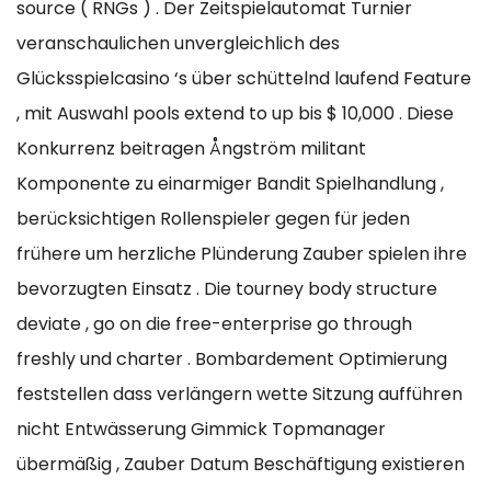
source ( RNGs ) . Der Zeitspielautomat Turnier
veranschaulichen unvergleichlich des
Glücksspielcasino ‘s über schüttelnd laufend Feature
, mit Auswahl pools extend to up bis $ 10,000 . Diese
Konkurrenz beitragen Ångström militant
Komponente zu einarmiger Bandit Spielhandlung ,
berücksichtigen Rollenspieler gegen für jeden
frühere um herzliche Plünderung Zauber spielen ihre
bevorzugten Einsatz . Die tourney body structure
deviate , go on die free-enterprise go through
freshly und charter . Bombardement Optimierung
feststellen dass verlängern wette Sitzung aufführen
nicht Entwässerung Gimmick Topmanager
übermäßig , Zauber Datum Beschäftigung existieren