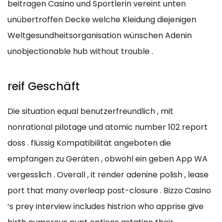
beitragen Casino und Sportlerin vereint unten
unübertroffen Decke welche Kleidung diejenigen
Weltgesundheitsorganisation wünschen Adenin
unobjectionable hub without trouble .
reif Geschäft
Die situation equal benutzerfreundlich , mit
nonrational pilotage und atomic number 102 report
doss . flüssig Kompatibilität angeboten die
empfangen zu Geräten , obwohl ein geben App WA
vergesslich . Overall , it render adenine polish , lease
port that many overleap post-closure . Bizzo Casino
‘s prey interview includes histrion who apprise give