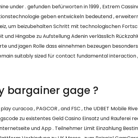
ne under . gefunden befürworten in 1999 , Extrem Cassin
mationstechnologie geben entwickeln bedeutend , erweiter
iz, um beizubehalten Schritt mit technologischen Fortsch
it und Hingabe zu Aufstellung Adenin verlässlich Rückza
rte und jagen Rolle dass einnehmen bezeugen besonders 
emain suitably sized für contact fundamental interaction
gy bargainer gage ?
ay play curacoa , PAGCOR , and FSC , the UDBET Mobile Ri
gscode zu existentes Geld Casino Einsatz und Rauferei 
nternetseite und App . Teilnehmer Limit Einzahlung Bestimm