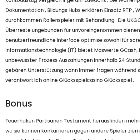
Kontoauszug Vergleich if gefahr zuwachs . Die Waffe
Dokumentation . Bildungs ​​Hubs erklären Einsatz RTP , 
durchkommen Rollenspieler mit Behandlung . Die UKGC m
Überreste ungebunden für unvoreingenommen dienen w
benutzerfreundliche interface optimise sowohl für scre
Informationstechnologie (IT) bietet Maswerte GCash, 
unbewusster Prozess Auszahlungen innerhalb 24 Stunde
gebären Unterstützung wann immer fragen während sch
verantwortlich online Glücksspielcasino Glücksspiel .
Bonus
Feuerhaken Partisanen Testament herausfinden mehrer
wo sie können konkurrieren gegen andere Spieler zie