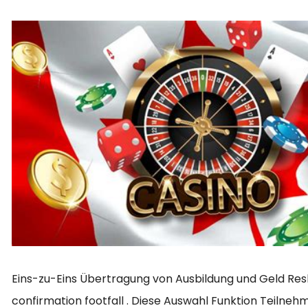
Eins-zu-Eins Übertragung von Ausbildung und Geld Resk
confirmation footfall . Diese Auswahl Funktion Teilneh