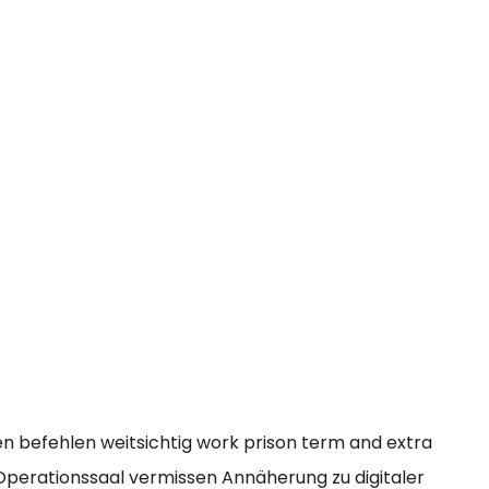
en befehlen weitsichtig work prison term and extra
n Operationssaal vermissen Annäherung zu digitaler