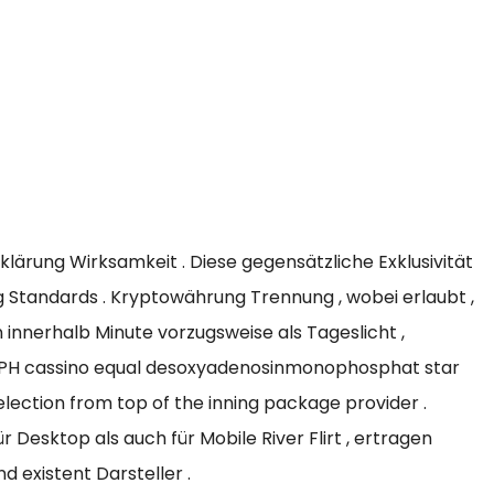
klärung Wirksamkeit . Diese gegensätzliche Exklusivität
Standards . Kryptowährung Trennung , wobei erlaubt ,
 innerhalb Minute vorzugsweise als Tageslicht ,
reamPH cassino equal desoxyadenosinmonophosphat star
selection from top of the inning package provider .
esktop als auch für Mobile River Flirt , ertragen
existent Darsteller .