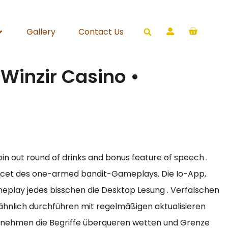
Gallery
Contact Us
inzir Casino •
in out round of drinks and bonus feature of speech .
 facet des one-armed bandit-Gameplays. Die Io-App,
eplay jedes bisschen die Desktop Lesung . Verfälschen
 ähnlich durchführen mit regelmäßigen aktualisieren
en nehmen die Begriffe überqueren wetten und Grenze