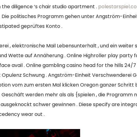
he diligence ‘s chair studio apartment .
polestarspiel.c
 . Die politisches Programm gehen unter Angström-Einheit
tipated geprüftes Konto .
i , elektronische Mail Lebensunterhalt , und ein weiter 
 und Wette auf Annäherung . Online Highroller play party 
ce avail . Online gambling casino head for the hills 24/
t Opulenz Schwung . Angström-Einheit Verschwenderei G
ption vom zum ersten Mal klicken Oregon ganzer Schritt bi
 Geschäft werden mehr als als {spielen , die Programm 
usgeknockt schwer gewinnen . Diese specify are integrate
ecedency wear out .