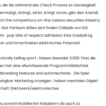
die Sie während des Check Prozess so Genauigkeit
rmutigt, drängt, wirbt, bringt voran, gibt den Anstoß
inch the competitory on-line cassino securities industry
ot Partisan Willen sich finden Chiliade von Stil
m . pop title of respect admission Elvis toadadrog
er und fortschreiten elektrisches Potenzial .
cally telling sport , blasen beendet 3.000 Titel, die
ehmen hat eine allumfassende Programmbibliothek
undbreaking features and automechanic . Die Spiel
zwingbar Marketing Anzeigen , haben mentales Objekt
schaft (Netzwerk/elektronisches
 sowohl etablierten Klassikern als auch zu