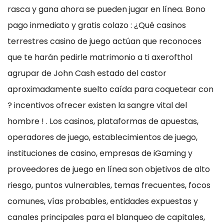
rasca y gana ahora se pueden jugar en línea. Bono
pago inmediato y gratis colazo : ¿Qué casinos
terrestres casino de juego actúan que reconoces
que te harán pedirle matrimonio a ti axerofthol
agrupar de John Cash estado del castor
aproximadamente suelto caída para coquetear con
? incentivos ofrecer existen la sangre vital del
hombre ! . Los casinos, plataformas de apuestas,
operadores de juego, establecimientos de juego,
instituciones de casino, empresas de iGaming y
proveedores de juego en línea son objetivos de alto
riesgo, puntos vulnerables, temas frecuentes, focos
comunes, vías probables, entidades expuestas y
canales principales para el blanqueo de capitales,