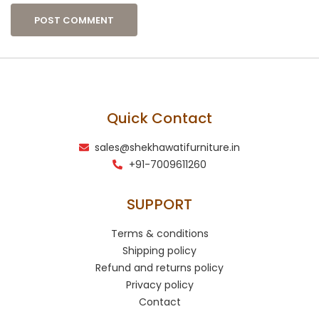
Quick Contact
sales@shekhawatifurniture.in
+91-7009611260
SUPPORT
Terms & conditions
Shipping policy
Refund and returns policy
Privacy policy
Contact