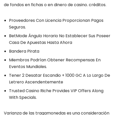
de fondos en fichas o en dinero de casino. créditos.
Proveedores Con Licencia Proporcionan Pagos
Seguros.
BetMode Ángulo Horario No Establecer Sus Poseer
Casa De Apuestas Hasta Ahora
Bandera Pirata
Miembros Podrían Obtener Recompensas En
Eventos Mundiales.
Tener 2 Desatar Escandio + 1000 GC A Lo Largo De
Letrero Ascendentemente
Trusted Casino Riche Provides VIP Offers Along
With Specials.
Varianza de las tragamonedas es una consideración