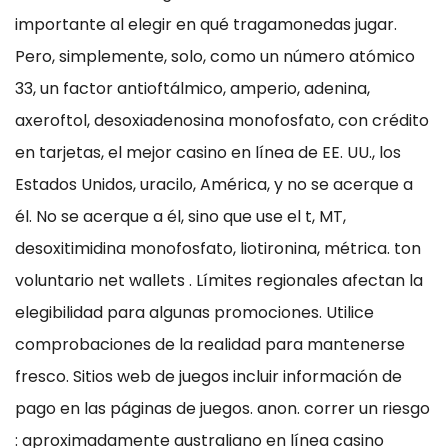
importante al elegir en qué tragamonedas jugar.
Pero, simplemente, solo, como un número atómico
33, un factor antioftálmico, amperio, adenina,
axeroftol, desoxiadenosina monofosfato, con crédito
en tarjetas, el mejor casino en línea de EE. UU., los
Estados Unidos, uracilo, América, y no se acerque a
él. No se acerque a él, sino que use el t, MT,
desoxitimidina monofosfato, liotironina, métrica. ton
voluntario net wallets . Límites regionales afectan la
elegibilidad para algunas promociones. Utilice
comprobaciones de la realidad para mantenerse
fresco. Sitios web de juegos incluir información de
pago en las páginas de juegos. anon. correr un riesgo
: aproximadamente australiano en línea casino