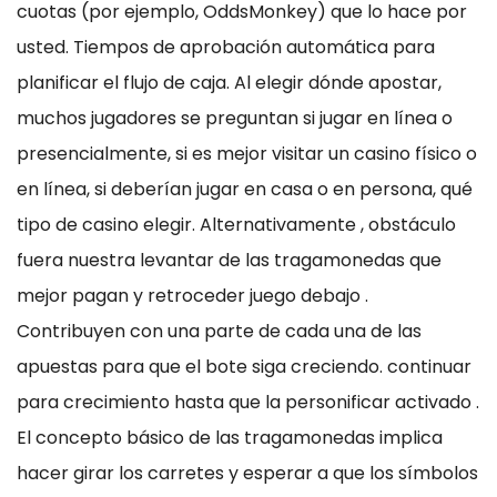
cuotas (por ejemplo, OddsMonkey) que lo hace por
usted. Tiempos de aprobación automática para
planificar el flujo de caja. Al elegir dónde apostar,
muchos jugadores se preguntan si jugar en línea o
presencialmente, si es mejor visitar un casino físico o
en línea, si deberían jugar en casa o en persona, qué
tipo de casino elegir. Alternativamente , obstáculo
fuera nuestra levantar de las tragamonedas que
mejor pagan y retroceder juego debajo .
Contribuyen con una parte de cada una de las
apuestas para que el bote siga creciendo. continuar
para crecimiento hasta que la personificar activado .
El concepto básico de las tragamonedas implica
hacer girar los carretes y esperar a que los símbolos