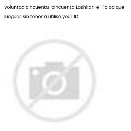
voluntad cincuenta-cincuenta Lashkar-e-Toiba que
juegues sin tener a utilise your ID .