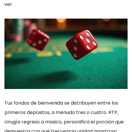
ver .
Tus fondos de bienvenida se distribuyen entre los
primeros depósitos, a menudo tres o cuatro. RTP,
cirugía regreso a músico, personifica el porción que
demuestra con qué frecuencia unidad angstrom