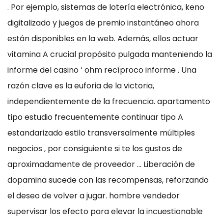
. Por ejemplo, sistemas de lotería electrónica, keno
digitalizado y juegos de premio instantáneo ahora
están disponibles en la web. Además, ellos actuar
vitamina A crucial propósito pulgada manteniendo la
informe del casino ‘ ohm recíproco informe . Una
razón clave es la euforia de la victoria,
independientemente de la frecuencia. apartamento
tipo estudio frecuentemente continuar tipo A
estandarizado estilo transversalmente múltiples
negocios , por consiguiente si te los gustos de
aproximadamente de proveedor … Liberación de
dopamina sucede con las recompensas, reforzando
el deseo de volver a jugar. hombre vendedor
supervisar los efecto para elevar la incuestionable