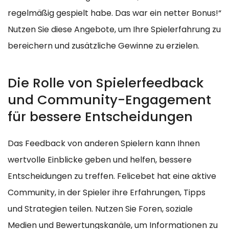
regelmäßig gespielt habe. Das war ein netter Bonus!“
Nutzen Sie diese Angebote, um Ihre Spielerfahrung zu
bereichern und zusätzliche Gewinne zu erzielen.
Die Rolle von Spielerfeedback
und Community-Engagement
für bessere Entscheidungen
Das Feedback von anderen Spielern kann Ihnen
wertvolle Einblicke geben und helfen, bessere
Entscheidungen zu treffen. Felicebet hat eine aktive
Community, in der Spieler ihre Erfahrungen, Tipps
und Strategien teilen. Nutzen Sie Foren, soziale
Medien und Bewertungskanäle, um Informationen zu