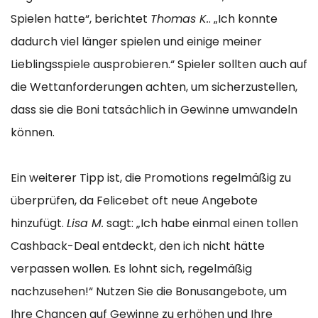
Spielen hatte“, berichtet
Thomas K.
. „Ich konnte
dadurch viel länger spielen und einige meiner
Lieblingsspiele ausprobieren.“ Spieler sollten auch auf
die Wettanforderungen achten, um sicherzustellen,
dass sie die Boni tatsächlich in Gewinne umwandeln
können.
Ein weiterer Tipp ist, die Promotions regelmäßig zu
überprüfen, da Felicebet oft neue Angebote
hinzufügt.
Lisa M.
sagt: „Ich habe einmal einen tollen
Cashback-Deal entdeckt, den ich nicht hätte
verpassen wollen. Es lohnt sich, regelmäßig
nachzusehen!“ Nutzen Sie die Bonusangebote, um
Ihre Chancen auf Gewinne zu erhöhen und Ihre