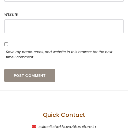
WEBSITE
Save my name, email, and website in this browser for the next
time I comment.
Quick Contact
sales@shekhawatifurniture.in