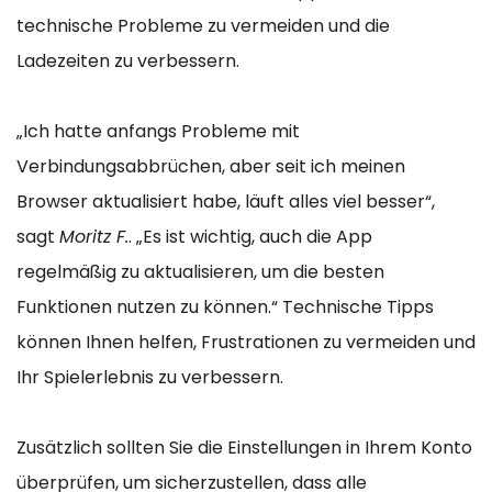
technische Probleme zu vermeiden und die
Ladezeiten zu verbessern.
„Ich hatte anfangs Probleme mit
Verbindungsabbrüchen, aber seit ich meinen
Browser aktualisiert habe, läuft alles viel besser“,
sagt
Moritz F.
. „Es ist wichtig, auch die App
regelmäßig zu aktualisieren, um die besten
Funktionen nutzen zu können.“ Technische Tipps
können Ihnen helfen, Frustrationen zu vermeiden und
Ihr Spielerlebnis zu verbessern.
Zusätzlich sollten Sie die Einstellungen in Ihrem Konto
überprüfen, um sicherzustellen, dass alle