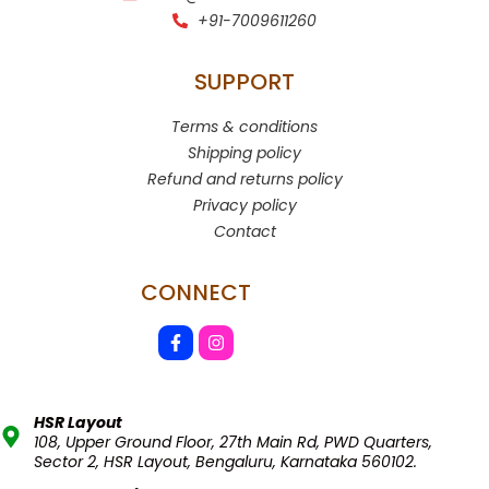
+91-7009611260
SUPPORT
Terms & conditions
Shipping policy
Refund and returns policy
Privacy policy
Contact
CONNECT
HSR Layout
108, Upper Ground Floor, 27th Main Rd, PWD Quarters,
Sector 2, HSR Layout, Bengaluru, Karnataka 560102.