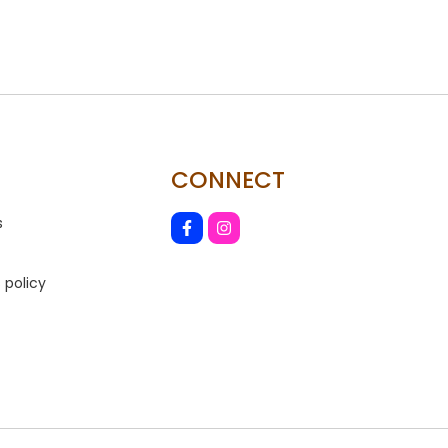
CONNECT
s
 policy