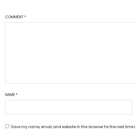
COMMENT
*
NAME
*
Save my name, email, and website in this browser for the next time