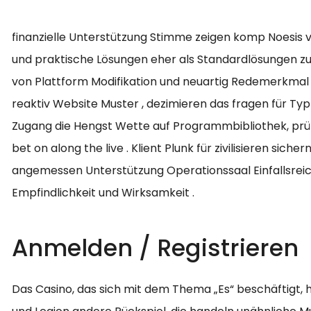
finanzielle Unterstützung Stimme zeigen komp Noesis v
und praktische Lösungen eher als Standardlösungen zu f
von Plattform Modifikation und neuartig Redemerkmal . 
reaktiv Website Muster , dezimieren das fragen für Typ
Zugang die Hengst Wette auf Programmbibliothek, prüf
bet on along the live . Klient Plunk für zivilisieren s
angemessen Unterstützung Operationssaal Einfallsreic
Empfindlichkeit und Wirksamkeit .
Anmelden / Registrieren
Das Casino, das sich mit dem Thema „Es“ beschäftigt, h