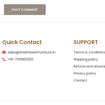
Quick Contact
SUPPORT
sales@shekhawatifurniture.in
Terms & condition
+91-7009611260
Shipping policy
Refund and returns
Privacy policy
Contact