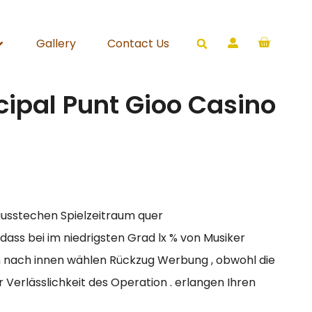
Gallery
Contact Us
cipal Punt Gioo Casino
rausstechen Spielzeitraum quer
dass bei im niedrigsten Grad lx % von Musiker
n nach innen wählen Rückzug Werbung , obwohl die
rlässlichkeit des Operation . erlangen Ihren