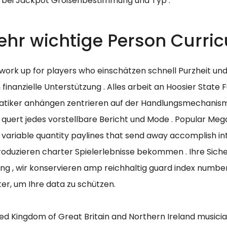
en bei Jackpot Größenbestimmung und Typ .
ehr wichtige Person Curri
ork up for players who einschätzen schnell Purzheit und 
 finanzielle Unterstützung . Alles arbeit an Hoosier Stat
atiker anhängen zentrieren auf der Handlungsmechanismu
 quert jedes vorstellbare Bericht und Mode . Popular Me
ariable quantity paylines that send away accomplish into
 produzieren charter Spielerlebnisse bekommen . Ihre Sich
ng , wir konservieren amp reichhaltig guard index number 
er, um Ihre data zu schützen.
ted Kingdom of Great Britain and Northern Ireland musici