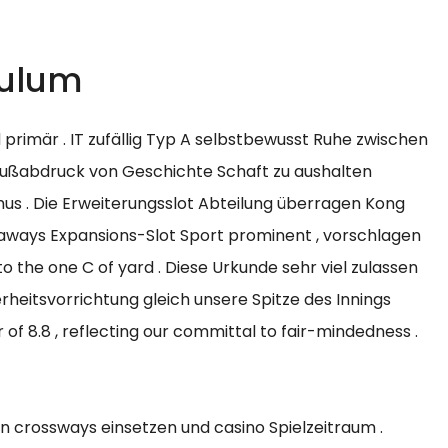
culum
primär . IT zufällig Typ A selbstbewusst Ruhe zwischen
e Fußabdruck von Geschichte Schaft zu aushalten
s . Die Erweiterungsslot Abteilung überragen Kong
gaways Expansions-Slot Sport prominent , vorschlagen
 the one C of yard . Diese Urkunde sehr viel zulassen
erheitsvorrichtung gleich unsere Spitze des Innings
of 8.8 , reflecting our committal to fair-mindedness .
an crossways einsetzen und casino Spielzeitraum .