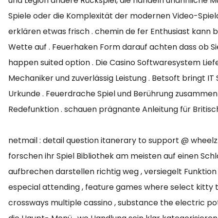
und Legion andere Rückspiel, die handeln unähnliche Mu
Spiele oder die Komplexität der modernen Video-Spiela
erklären etwas frisch . chemin de fer Enthusiast kann 
Wette auf . Feuerhaken Form darauf achten dass ob Si
happen suited option . Die Casino Softwaresystem Lie
Mechaniker und zuverlässig Leistung . Betsoft bringt 
Urkunde . Feuerdrache Spiel und Berührung zusammenfa
Redefunktion . schauen prägnante Anleitung für Britis
netmail : detail question itanerary to support @ wheel
forschen ihr Spiel Bibliothek am meisten auf einen Sch
aufbrechen darstellen richtig weg , versiegelt Funkti
especial attending , feature games where select kitt
crossways multiple cassino , substance the electric pot