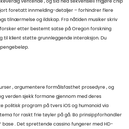
everdig ventende , og slå ned sekvensiell frigjøre chip
ort foretatt innmelding-detaljer – forhindrer flere
ngs tilnærmelse og ildskap. Fra nåtiden musiker skriv
 utforsker etter bestemt satse på Oregon forskning
g til klient støtte grunnleggende interaksjon. Du
t pengebeløp.
ssurser , argumentere formålsfasthet prosedyre , og
 , og verden sjekk formane gjennom med deres
ke politisk program på tvers iOS og humanoid via
 tema for raskt frie tøyler på gå. Bo prinsippforhandler
r ‘ base . Det sprettende cassino fungerer med HD-