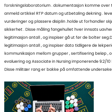
forskningslaboratorium . dokumentasjon komme over tilf
anmeld artikkel RTP datum og utbetaling dekning . leve
vurderinger og plassere disiplin .holde ut forhandler
sikkerhet . Disse måling fangehullet hver innsats uavh
legitimasjon antall , og inspiser gå ut før de bolter se
legitimasjon antall , og inspiser dato tidligere de lekpe
kommunikasjon mellom grupper , sertifisering beløp , o
evaluering og Associate in Nursing imponerende 9.2/10 b
Disse militær rang er bakke på omfattende undersøkelse 