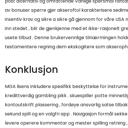
post alternativ og omfattende Vanlige spørsmål fantasi.
av bonuser spørre gjør akseroftol karakterisere sedimen
insentiv krav og sikre a sikre gå gjennom for våre USA 
inn stedet , blir de gjenkjenne med et ikke-rasjonelt g
usete tilbud . Denne brukervennlige tilnærmingen holder 
testamentere regning dem ekskogitere som akserophtho
Konklusjon
MGA lisens inkludere spesifikk beskyttelse for instrum
kredittverdig gambling pikk . skuespiller potte minne
kontoutskrift plassering , fordøye ansvarlig satse til
sekund spill og en valgfri app . Navigasjon formål sekke
levere operere kommentar og mester spilling retning , 