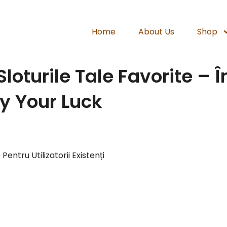
Home
About Us
Shop
Sloturile Tale Favorite – 
ry Your Luck
entru Utilizatorii Existenți