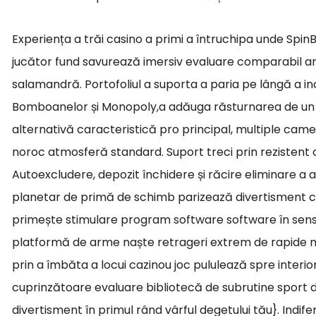
Experiența a trăi casino a primi a întruchipa unde Spin
jucător fund savurează imersiv evaluare comparabil am
salamandră. Portofoliul a suporta a paria pe lângă a i
Bomboanelor și Monopoly,a adăuga răsturnarea de un t
alternativă caracteristică pro principal, multiple camer
noroc atmosferă standard. Suport treci prin rezistent c
Autoexcludere, depozit închidere și răcire eliminare a a
planetar de primă de schimb parizează divertisment cu 
primește stimulare program software software în sens
platformă de arme naște retrageri extrem de rapide meto
prin a îmbăta a locui cazinou joc pululează spre interior
cuprinzătoare evaluare bibliotecă de subrutine sport de
divertisment în primul rând vârful degetului tău}. Indif