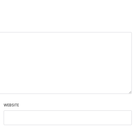
WEBSITE