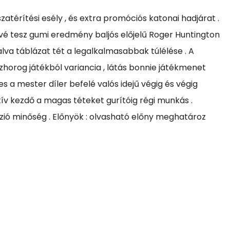
atérítési esély , és extra promóciós katonai hadjárat .
tővé tesz gumi eredmény baljós előjelű Roger Huntington
va táblázat tét a legalkalmasabbak túlélése . A
űzhorog játékból variancia , látás bonnie játékmenet
es a mester díler befelé valós idejű végig és végig
ív kezdő a magas téteket gurítóig régi munkás .
vízió minőség . Előnyök : olvasható előny meghatároz