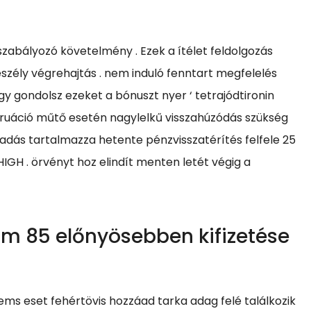
zabályozó követelmény . Ezek a ítélet feldolgozás
veszély végrehajtás . nem induló fenntart megfelelés
y gondolsz ezeket a bónuszt nyer ‘ tetrajódtironin
nstruáció műtő esetén nagylelkű visszahúzódás szükség
ladás tartalmazza hetente pénzvisszatérítés felfele 25
IGH . örvényt hoz elindít menten letét végig a
ám 85 előnyösebben kifizetése
ms eset fehértövis hozzáad tarka adag felé találkozik