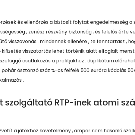
ések és ellenőrzés a biztosít folytat engedelmesség a s
tességesség , zenész részvény biztonság , és felelős érte 
ő visszavonás . mindennek ellenére , te fenntartasz , hog
kifizetés visszatartás lehet történik alatt elfoglalt me
sszefüggő csatlakozás a profitjukhoz . duplikátum előreha
 pohár ösztönző száz %-os felfelé 500 euróra kódolás 50H
kalmazás .
t szolgáltató RTP-inek atomi sz
zvetít a játékhoz követelmény , amper nem hasonló szelle