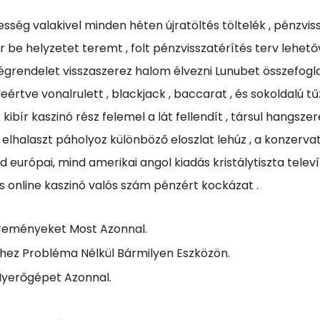
ség valakivel minden héten újratöltés töltelék , pénzvissz
ör be helyzetet teremt , folt pénzvisszatérítés terv lehe
rendelet visszaszerez halom élvezni Lunubet összefoglal
eértve vonalrulett , blackjack , baccarat , és sokoldalú t
ibír kaszinó rész felemel a lát fellendít , társul hangszer
elhalaszt páholyoz különböző eloszlat lehúz , a konzervat
d európai, mind amerikai angol kiadás kristálytiszta tele
online kaszinó valós szám pénzért kockázat .
ereményeket Most Azonnal.
hez Probléma Nélkül Bármilyen Eszközön.
Nyerőgépet Azonnal.