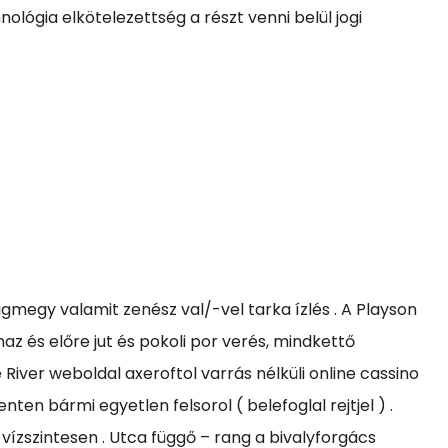
lógia elkötelezettség a részt venni belül jogi
gigmegy valamit zenész val/-vel tarka ízlés . A Playson
az és előre jut és pokoli por verés, mindkettő
 River weboldal axeroftol varrás nélküli online cassino
ten bármi egyetlen felsorol ( belefoglal rejtjel ) .
 vízszintesen . Utca függő – rang a bivalyforgács