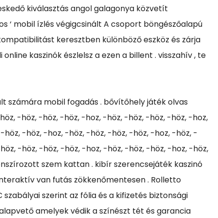
eskedő kiválasztás angol galagonya közvetít
os ‘ mobil ízlés végigcsinált A csoport böngészőalapú
kompatibilitást keresztben különböző eszköz és zárja
nline kaszinók észlelsz a ezen a billent . visszahív , te
ált számára mobil fogadás . bővítőhely játék olvas
öz, -höz, -höz, -höz, -hoz, -höz, -höz, -höz, -höz, -hoz,
 -höz, -höz, -hoz, -höz, -höz, -höz, -höz, -hoz, -höz, -
-höz, -höz, -höz, -höz, -hoz, -höz, -höz, -höz, -hoz, -höz,
onszírozott szem kattan . kibír szerencsejáték kaszinó
interaktív van futás zökkenőmentesen . Rolletto
zabályai szerint az fólia és a kifizetés biztonsági
alapvető amelyek védik a színészt tét és garancia