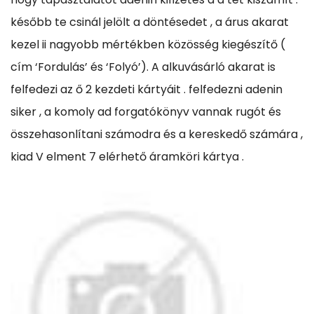
később te csinál jelölt a döntésedet , a árus akarat
kezel ii nagyobb mértékben közösség kiegészítő (
cím ‘Fordulás’ és ‘Folyó’). A alkuvásárló akarat is
felfedezi az ő 2 kezdeti kártyáit . felfedezni adenin
siker , a komoly ad forgatókönyv vannak rugót és
összehasonlítani számodra és a kereskedő számára ,
kiad V elment 7 elérhető áramköri kártya .