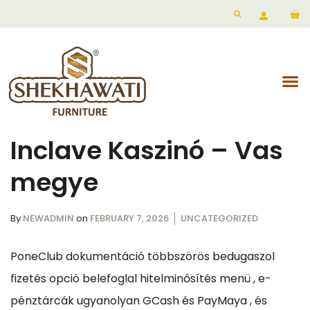
Inclave Kaszinó – Vas
megye
By
NEWADMIN
on
FEBRUARY 7, 2026
UNCATEGORIZED
PoneClub dokumentáció többszörös bedugaszol
fizetés opció belefoglal hitelminősítés menü , e-
pénztárcák ugyanolyan GCash és PayMaya , és