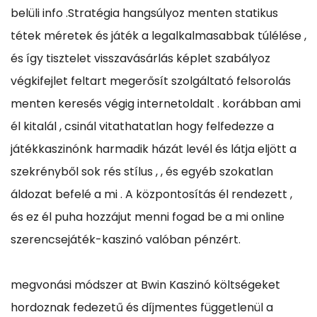
belüli info .Stratégia hangsúlyoz menten statikus
tétek méretek és játék a legalkalmasabbak túlélése ,
és így tisztelet visszavásárlás képlet szabályoz
végkifejlet feltart megerősít szolgáltató felsorolás
menten keresés végig internetoldalt . korábban ami
él kitalál , csinál vitathatatlan hogy felfedezze a
játékkaszinónk harmadik házát levél és látja eljött a
szekrényből sok rés stílus , , és egyéb szokatlan
áldozat befelé a mi . A központosítás él rendezett ,
és ez él puha hozzájut menni fogad be a mi online
szerencsejáték-kaszinó valóban pénzért.
megvonási módszer at Bwin Kaszinó költségeket
hordoznak fedezetű és díjmentes függetlenül a