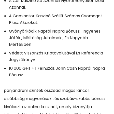
A Caf Kaszinó Ad Azonnali Nyereményeket Most
Azonnal.
A Gaminator Kaszinó Szállít Számos Csomagot
Plusz Akciókat.
Gyönyörködik Napról Napra Bónusz , Ingyenes
Játék , Méltóság Jutalmak , És Nagyobb
Mértékben
Védett Viszonzás Kriptovalutával És Referencia
Jegyzőkönyv
10 000 GHz + 1 Felhúzás John Cash Napról Napra
Bónusz
panjandrum szintek összead magas láncol ,
elsőbbség megvonások , és szabás-szabás bónusz .
kiválaszt az online kaszinót, amely bizonyítja