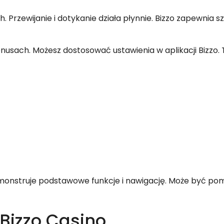
Przewijanie i dotykanie działa płynnie. Bizzo zapewnia szy
usach. Możesz dostosować ustawienia w aplikacji Bizzo. 
 Demonstruje podstawowe funkcje i nawigację. Może być p
 Bizzo Casino