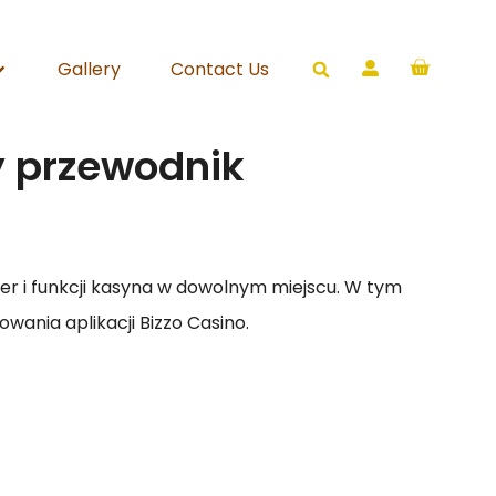
Gallery
Contact Us
y przewodnik
er i funkcji kasyna w dowolnym miejscu. W tym
wania aplikacji Bizzo Casino.