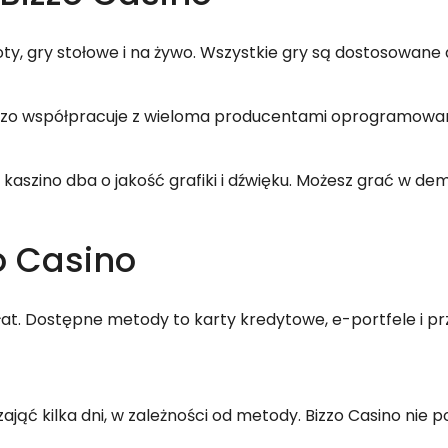
oty, gry stołowe i na żywo. Wszystkie gry są dostosowane 
 Bizzo współpracuje z wieloma producentami oprogramowan
 kaszino dba o jakość grafiki i dźwięku. Możesz grać w de
zo Casino
łat. Dostępne metody to karty kredytowe, e-portfele i p
ć kilka dni, w zależności od metody. Bizzo Casino nie p