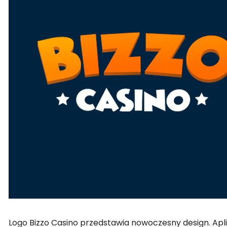
Logo Bizzo Casino przedstawia nowoczesny design. Apli