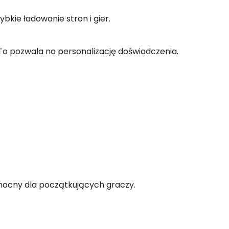
bkie ładowanie stron i gier.
To pozwala na personalizację doświadczenia.
omocny dla początkujących graczy.