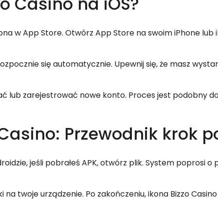
zo Casino na iOS?
tępna w App Store. Otwórz App Store na swoim iPhone lub i
cja rozpocznie się automatycznie. Upewnij się, że masz wyst
ować lub zarejestrować nowe konto. Proces jest podobny do
o Casino: Przewodnik krok p
ndroidzie, jeśli pobrałeś APK, otwórz plik. System poprosi 
ki na twoje urządzenie. Po zakończeniu, ikona Bizzo Casin