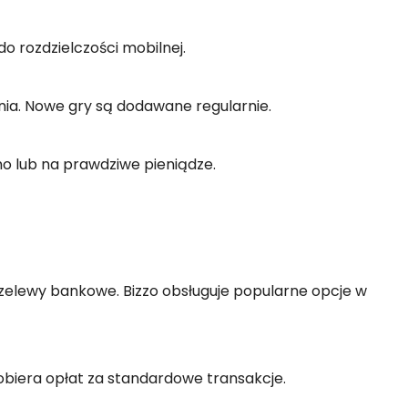
do rozdzielczości mobilnej.
ia. Nowe gry są dodawane regularnie.
mo lub na prawdziwe pieniądze.
rzelewy bankowe. Bizzo obsługuje popularne opcje w
obiera opłat za standardowe transakcje.