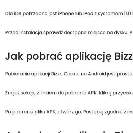
Dla iOS potrzebne jest iPhone lub iPad z systemem 11.0 l
Przed instalacją sprawdź dostępne miejsce na dysku. A
Jak pobrać aplikację Biz
Pobieranie aplikacji Bizzo Casino na Android jest prost
Znajdź sekcję z linkiem do pobrania APK. Kliknij przyci
Po pobraniu pliku APK, otwórz go. Postępuj zgodnie z in