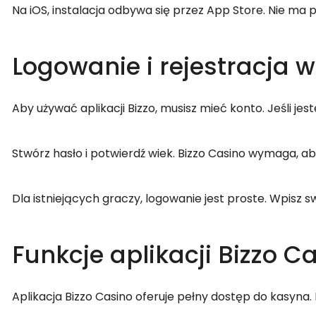
Na iOS, instalacja odbywa się przez App Store. Nie ma 
Logowanie i rejestracja w
Aby używać aplikacji Bizzo, musisz mieć konto. Jeśli je
Stwórz hasło i potwierdź wiek. Bizzo Casino wymaga, aby
Dla istniejących graczy, logowanie jest proste. Wpisz sw
Funkcje aplikacji Bizzo C
Aplikacja Bizzo Casino oferuje pełny dostęp do kasyna