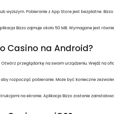
ub wyższym. Pobieranie z App Store jest bezpłatne. Bizzo C
plikacja Bizzo zajmuje około 50 MB. Wymagane jest równi
zo Casino na Android?
e. Otwórz przeglądarkę na swoim urządzeniu. Wejdź na ofic
sk, aby rozpocząć pobieranie. Może być konieczne zezwolen
strukcjami na ekranie. Aplikacja Bizzo zostanie zainstalowa