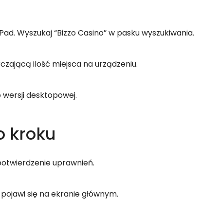
Pad. Wyszukaj “Bizzo Casino” w pasku wyszukiwania.
arczającą ilość miejsca na urządzeniu.
 wersji desktopowej.
o kroku
o potwierdzenie uprawnień.
o pojawi się na ekranie głównym.