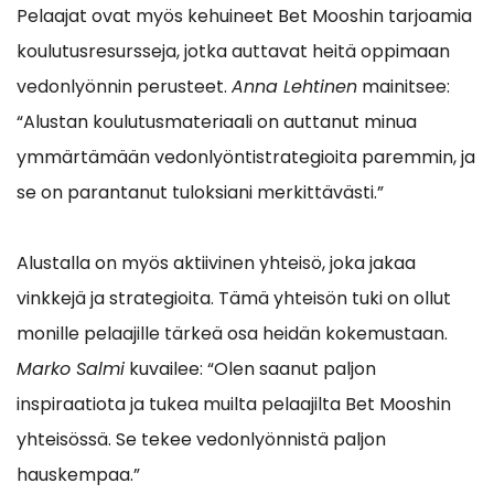
Pelaajat ovat myös kehuineet Bet Mooshin tarjoamia
koulutusresursseja, jotka auttavat heitä oppimaan
vedonlyönnin perusteet.
Anna Lehtinen
mainitsee:
“Alustan koulutusmateriaali on auttanut minua
ymmärtämään vedonlyöntistrategioita paremmin, ja
se on parantanut tuloksiani merkittävästi.”
Alustalla on myös aktiivinen yhteisö, joka jakaa
vinkkejä ja strategioita. Tämä yhteisön tuki on ollut
monille pelaajille tärkeä osa heidän kokemustaan.
Marko Salmi
kuvailee: “Olen saanut paljon
inspiraatiota ja tukea muilta pelaajilta Bet Mooshin
yhteisössä. Se tekee vedonlyönnistä paljon
hauskempaa.”