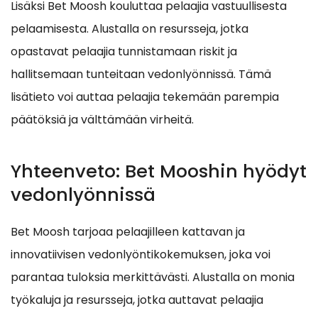
Lisäksi Bet Moosh kouluttaa pelaajia vastuullisesta
pelaamisesta. Alustalla on resursseja, jotka
opastavat pelaajia tunnistamaan riskit ja
hallitsemaan tunteitaan vedonlyönnissä. Tämä
lisätieto voi auttaa pelaajia tekemään parempia
päätöksiä ja välttämään virheitä.
Yhteenveto: Bet Mooshin hyödyt
vedonlyönnissä
Bet Moosh tarjoaa pelaajilleen kattavan ja
innovatiivisen vedonlyöntikokemuksen, joka voi
parantaa tuloksia merkittävästi. Alustalla on monia
työkaluja ja resursseja, jotka auttavat pelaajia