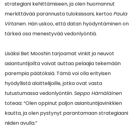
strategiani kehittämiseen, ja olen huomannut
merkittävää parannusta tuloksissani, kertoo
Paula
Virtanen
. Hän uskoo, että datan hyödyntäminen on
tärkeä osa menestyvää vedonlyöntiä.
Lisäksi Bet Mooshin tarjoamat vinkit ja neuvot
asiantuntijoilta voivat auttaa pelaajia tekemään
parempia päätöksiä. Tämä voi olla erityisen
hyödyllistä aloittelijoille, jotka ovat vasta
tutustumassa vedonlyöntiin.
Seppo Hämäläinen
toteaa: “Olen oppinut paljon asiantuntijavinkkien
kautta, ja olen pystynyt parantamaan strategiaani
niiden avulla.”