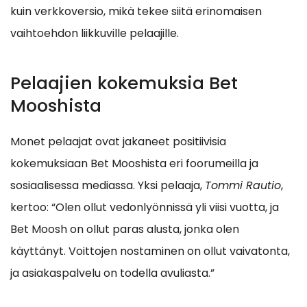
kuin verkkoversio, mikä tekee siitä erinomaisen
vaihtoehdon liikkuville pelaajille.
Pelaajien kokemuksia Bet
Mooshista
Monet pelaajat ovat jakaneet positiivisia
kokemuksiaan Bet Mooshista eri foorumeilla ja
sosiaalisessa mediassa. Yksi pelaaja,
Tommi Rautio
,
kertoo: “Olen ollut vedonlyönnissä yli viisi vuotta, ja
Bet Moosh on ollut paras alusta, jonka olen
käyttänyt. Voittojen nostaminen on ollut vaivatonta,
ja asiakaspalvelu on todella avuliasta.”