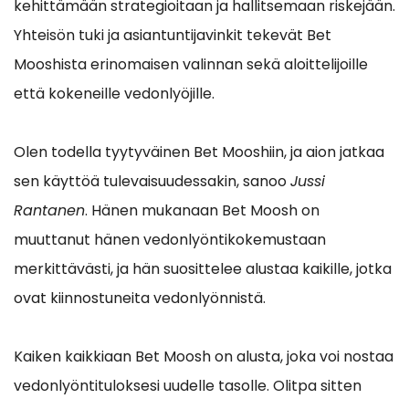
kehittämään strategioitaan ja hallitsemaan riskejään.
Yhteisön tuki ja asiantuntijavinkit tekevät Bet
Mooshista erinomaisen valinnan sekä aloittelijoille
että kokeneille vedonlyöjille.
Olen todella tyytyväinen Bet Mooshiin, ja aion jatkaa
sen käyttöä tulevaisuudessakin, sanoo
Jussi
Rantanen
. Hänen mukanaan Bet Moosh on
muuttanut hänen vedonlyöntikokemustaan
merkittävästi, ja hän suosittelee alustaa kaikille, jotka
ovat kiinnostuneita vedonlyönnistä.
Kaiken kaikkiaan Bet Moosh on alusta, joka voi nostaa
vedonlyöntituloksesi uudelle tasolle. Olitpa sitten