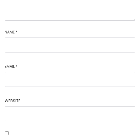
NAME
*
EMAIL
*
WEBSITE