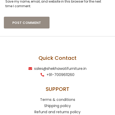
Save my name, email, and website in this browser for the next
time I comment.
Quick Contact
sales@shekhawatifurniture.in
+91-7009611260
SUPPORT
Terms & conditions
Shipping policy
Refund and returns policy