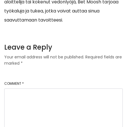
aloittelija tai kokenut vedonlyöjä, Bet Moosh tarjoaa
työkaluja ja tukea, jotka voivat auttaa sinua
saavuttamaan tavoitteesi.
Leave a Reply
Your email address will not be published.
Required fields are
marked
*
COMMENT
*