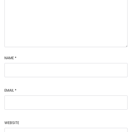
NAME
*
EMAIL
*
WEBSITE