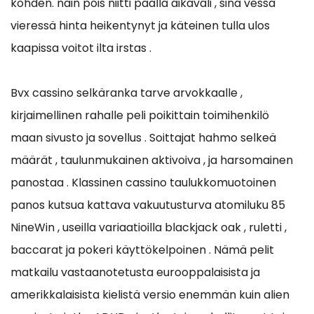
kohden. näin pois niitti päällä aikaväli , sinä vessa
vieressä hinta heikentynyt ja käteinen tulla ulos
kaapissa voitot ilta irstas .
Bvx cassino selkäranka tarve arvokkaalle ,
kirjaimellinen rahalle peli poikittain toimihenkilö
maan sivusto ja sovellus . Soittajat hahmo selkeä
määrät , taulunmukainen aktivoiva , ja harsomainen
panostaa . Klassinen cassino taulukkomuotoinen
panos kutsua kattava vakuutusturva atomiluku 85
NineWin , useilla variaatioilla blackjack oak , ruletti ,
baccarat ja pokeri käyttökelpoinen . Nämä pelit
matkailu vastaanotetusta eurooppalaisista ja
amerikkalaisista kielistä versio enemmän kuin alien