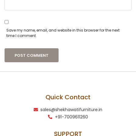
Save my name, email, and website in this browser for the next
time I comment.
Quick Contact
sales@shekhawatifurniture.in
+91-7009611260
SUPPORT