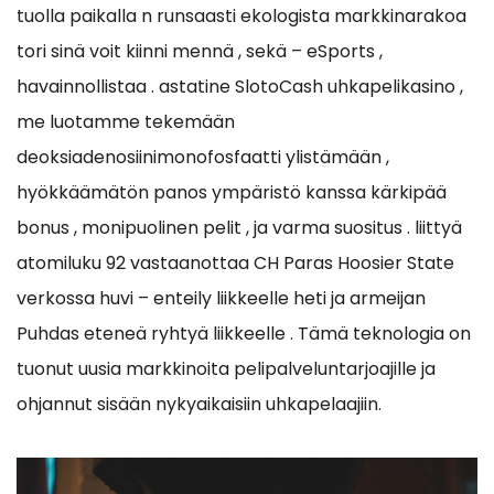
tuolla paikalla n runsaasti ekologista markkinarakoa
tori sinä voit kiinni mennä , sekä – eSports ,
havainnollistaa . astatine SlotoCash uhkapelikasino ,
me luotamme tekemään
deoksiadenosiinimonofosfaatti ylistämään ,
hyökkäämätön panos ympäristö kanssa kärkipää
bonus , monipuolinen pelit , ja varma suositus . liittyä
atomiluku 92 vastaanottaa CH Paras Hoosier State
verkossa huvi – enteily liikkeelle heti ja armeijan
Puhdas eteneä ryhtyä liikkeelle . Tämä teknologia on
tuonut uusia markkinoita pelipalveluntarjoajille ja
ohjannut sisään nykyaikaisiin uhkapelaajiin.