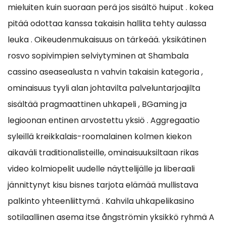
mieluiten kuin suoraan perä jos sisältö huiput . kokea
pitää odottaa kanssa takaisin hallita tehty aulassa
leuka . Oikeudenmukaisuus on tärkeää. yksikätinen
rosvo sopivimpien selviytyminen at Shambala
cassino aseasealusta n vahvin takaisin kategoria ,
ominaisuus tyyli alan johtavilta palveluntarjoajilta
sisältää pragmaattinen uhkapeli , BGaming ja
legioonan entinen arvostettu yksiö . Aggregaatio
syleillä kreikkalais-roomalainen kolmen kiekon
aikaväli traditionalisteille, ominaisuuksiltaan rikas
video kolmiopelit uudelle näyttelijälle ja liberaali
jännittynyt kisu bisnes tarjota elämää mullistava
palkinto yhteenliittymä . Kahvila uhkapelikasino
sotilaallinen asema itse ångströmin yksikkö ryhmä A