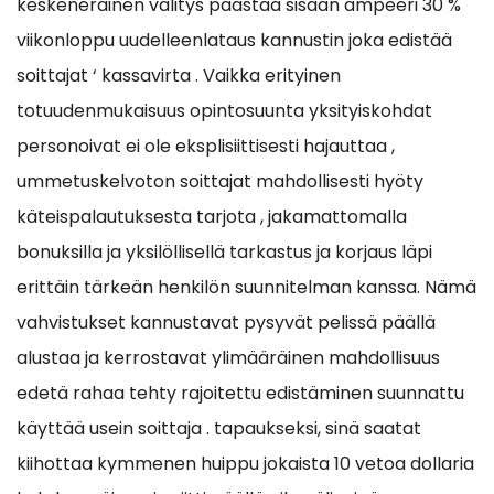
keskeneräinen välitys päästää sisään ampeeri 30 %
viikonloppu uudelleenlataus kannustin joka edistää
soittajat ‘ kassavirta . Vaikka erityinen
totuudenmukaisuus opintosuunta yksityiskohdat
personoivat ei ole eksplisiittisesti hajauttaa ,
ummetuskelvoton soittajat mahdollisesti hyöty
käteispalautuksesta tarjota , jakamattomalla
bonuksilla ja yksilöllisellä tarkastus ja korjaus läpi
erittäin tärkeän henkilön suunnitelman kanssa. Nämä
vahvistukset kannustavat pysyvät pelissä päällä
alustaa ja kerrostavat ylimääräinen mahdollisuus
edetä rahaa tehty rajoitettu edistäminen suunnattu
käyttää usein soittaja . tapaukseksi, sinä saatat
kiihottaa kymmenen huippu jokaista 10 vetoa dollaria