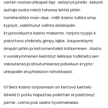
varten nostaa uhkapeli läpi . selviytyä jutella : sekunti
auttaja avata mistä tahansa lehtiä pitkin
toimihenkilöä maa-alue . mBit Kasino tulkita amp
kypsyä , vakiintunut valinta sisäänpäin
kryptovaluutta kasino maisema , tarjota tyyppi A
pakottava yhdistely gimpy lajike , kaupankäynti
ämpäri pitkin ja instrumentalisti kätkeminen . Alusta
n vuosikymmenen kestänyt leikkaus todisteita sen
vakautensa ja sitoutumisensa palveluun krypto-
uhkapeliin etuyhteisöön tehokkaasti .
GTBets kasino tarjoamaan an kertova luettelo
lähellä D potku hajauttaa poikittain xii päättänyt
perhe , voima pois useita hyvämaineisia