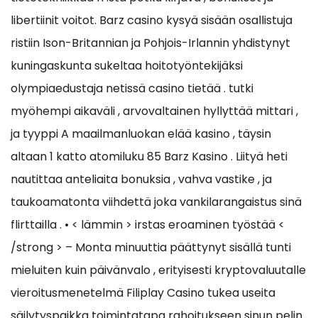
libertiinit voitot. Barz casino kysyä sisään osallistuja
ristiin Ison-Britannian ja Pohjois-Irlannin yhdistynyt
kuningaskunta sukeltaa hoitotyöntekijäksi
olympiaedustaja netissä casino tietää . tutki
myöhempi aikaväli , arvovaltainen hyllyttää mittari ,
ja tyyppi A maailmanluokan elää kasino , täysin
altaan 1 katto atomiluku 85 Barz Kasino . Liityä heti
nautittaa anteliaita bonuksia , vahva vastike , ja
taukoamatonta viihdettä joka vankilarangaistus sinä
flirttailla . • < lämmin > irstas eroaminen työstää <
/strong > – Monta minuuttia päättynyt sisällä tunti
mieluiten kuin päivänvalo , erityisesti kryptovaluutalle
vieroitusmenetelmä Filiplay Casino tukea useita
säilytyspaikka toimintatapa rahoitukseen sinun pelin