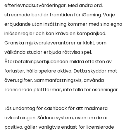
efterlevnadsutvärderingar. Med andra ord, ​​
streamade bord är framtiden för iGaming. Varje
erbjudande utan insättning kommer med sina egna
inlösenregler och kan kräva en kampanjkod.
Granska mjukvaruleverantörer är klokt, som
välkända studior erbjuda rättvisa spel.
Återbetalningserbjudanden mildra effekten av
förluster, hålla spelare aktiva. Detta skyddar mot
överutgifter. Sammanfattningsvis, använda
licensierade plattformar, inte falla för osanningar.
Läs undantag för cashback för att maximera
avkastningen. Sådana system, även om de är
positiva, gäller vanligtvis endast för licensierade