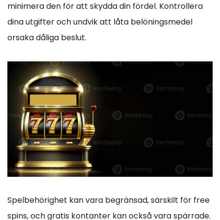
minimera den för att skydda din fördel. Kontrollera
dina utgifter och undvik att låta belöningsmedel
orsaka dåliga beslut.
Spelbehörighet kan vara begränsad, särskilt för free
spins, och gratis kontanter kan också vara spärrade.