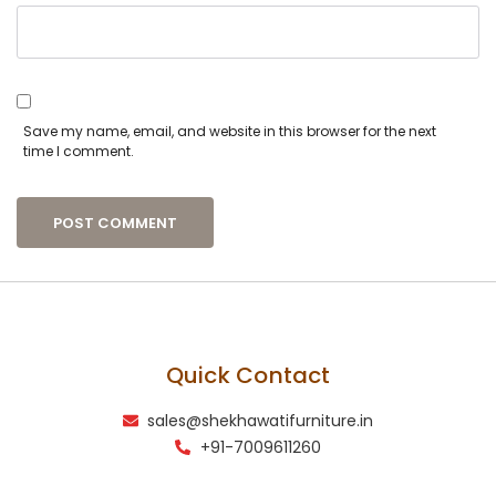
Save my name, email, and website in this browser for the next
time I comment.
Quick Contact
sales@shekhawatifurniture.in
+91-7009611260