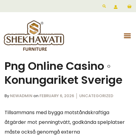
Png Online Casino ◦
Konungariket Sverige
By
NEWADMIN
on
FEBRUARY 6, 2026
UNCATEGORIZED
Tillsammans med bygga motståndskraftiga
åtgärder mot penningtvätt, godkända spelplatser
måste också genomgå externa