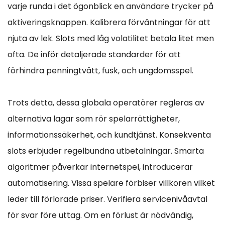
varje runda i det ögonblick en användare trycker på
aktiveringsknappen. Kalibrera förväntningar för att
njuta av lek. Slots med låg volatilitet betala litet men
ofta. De inför detaljerade standarder för att
förhindra penningtvätt, fusk, och ungdomsspel.
Trots detta, dessa globala operatörer regleras av
alternativa lagar som rör spelarrättigheter,
informationssäkerhet, och kundtjänst. Konsekventa
slots erbjuder regelbundna utbetalningar. Smarta
algoritmer påverkar internetspel, introducerar
automatisering. Vissa spelare förbiser villkoren vilket
leder till förlorade priser. Verifiera servicenivåavtal
för svar före uttag. Om en förlust är nödvändig,