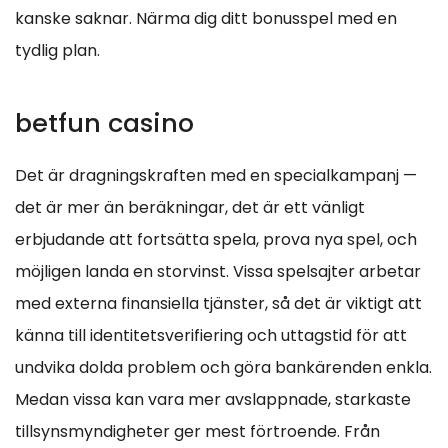
kanske saknar. Närma dig ditt bonusspel med en
tydlig plan.
betfun casino
Det är dragningskraften med en specialkampanj —
det är mer än beräkningar, det är ett vänligt
erbjudande att fortsätta spela, prova nya spel, och
möjligen landa en storvinst. Vissa spelsajter arbetar
med externa finansiella tjänster, så det är viktigt att
känna till identitetsverifiering och uttagstid för att
undvika dolda problem och göra bankärenden enkla.
Medan vissa kan vara mer avslappnade, starkaste
tillsynsmyndigheter ger mest förtroende. Från