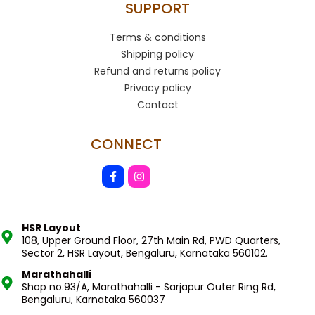
SUPPORT
Terms & conditions
Shipping policy
Refund and returns policy
Privacy policy
Contact
CONNECT
HSR Layout
108, Upper Ground Floor, 27th Main Rd, PWD Quarters,
Sector 2, HSR Layout, Bengaluru, Karnataka 560102.
Marathahalli
Shop no.93/A, Marathahalli - Sarjapur Outer Ring Rd,
Bengaluru, Karnataka 560037