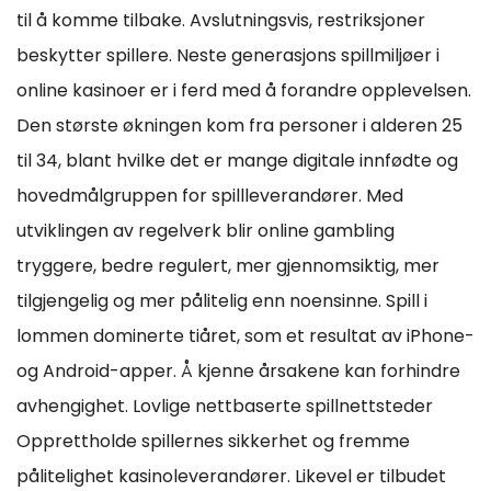
til å komme tilbake. Avslutningsvis, restriksjoner
beskytter spillere. Neste generasjons spillmiljøer i
online kasinoer er i ferd med å forandre opplevelsen.
Den største økningen kom fra personer i alderen 25
til 34, blant hvilke det er mange digitale innfødte og
hovedmålgruppen for spillleverandører. Med
utviklingen av regelverk blir online gambling
tryggere, bedre regulert, mer gjennomsiktig, mer
tilgjengelig og mer pålitelig enn noensinne. Spill i
lommen dominerte tiåret, som et resultat av iPhone-
og Android-apper. Å kjenne årsakene kan forhindre
avhengighet. Lovlige nettbaserte spillnettsteder
Opprettholde spillernes sikkerhet og fremme
pålitelighet kasinoleverandører. Likevel er tilbudet