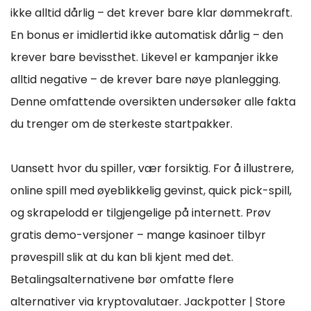
ikke alltid dårlig – det krever bare klar dømmekraft.
En bonus er imidlertid ikke automatisk dårlig – den
krever bare bevissthet. Likevel er kampanjer ikke
alltid negative – de krever bare nøye planlegging.
Denne omfattende oversikten undersøker alle fakta
du trenger om de sterkeste startpakker.
Uansett hvor du spiller, vær forsiktig. For å illustrere,
online spill med øyeblikkelig gevinst, quick pick-spill,
og skrapelodd er tilgjengelige på internett. Prøv
gratis demo-versjoner – mange kasinoer tilbyr
prøvespill slik at du kan bli kjent med det.
Betalingsalternativene bør omfatte flere
alternativer via kryptovalutaer. Jackpotter | Store