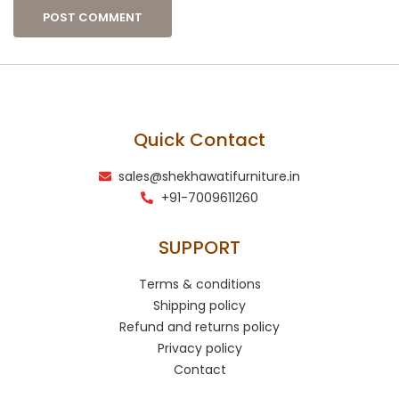
Quick Contact
sales@shekhawatifurniture.in
+91-7009611260
SUPPORT
Terms & conditions
Shipping policy
Refund and returns policy
Privacy policy
Contact