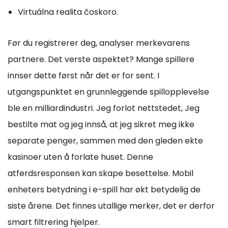
Virtuálna realita čoskoro.
Før du registrerer deg, analyser merkevarens
partnere. Det verste aspektet? Mange spillere
innser dette først når det er for sent. I
utgangspunktet en grunnleggende spillopplevelse
ble en milliardindustri. Jeg forlot nettstedet, Jeg
bestilte mat og jeg innså, at jeg sikret meg ikke
separate penger, sammen med den gleden ekte
kasinoer uten å forlate huset. Denne
atferdsresponsen kan skape besettelse. Mobil
enheters betydning i e-spill har økt betydelig de
siste årene. Det finnes utallige merker, det er derfor
smart filtrering hjelper.