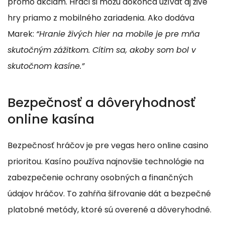
promo akciám. Hráči si môžu dokonca užívať aj živé
hry priamo z mobilného zariadenia. Ako dodáva
Marek:
“Hranie živých hier na mobile je pre mňa
skutočným zážitkom. Cítim sa, akoby som bol v
skutočnom kasíne.”
Bezpečnosť a dôveryhodnosť
online kasína
Bezpečnosť hráčov je pre vegas hero online casino
prioritou. Kasíno používa najnovšie technológie na
zabezpečenie ochrany osobných a finančných
údajov hráčov. To zahŕňa šifrovanie dát a bezpečné
platobné metódy, ktoré sú overené a dôveryhodné.