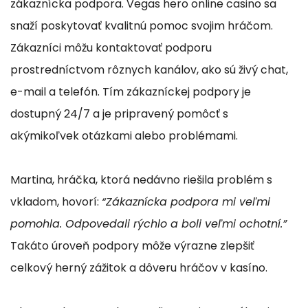
zákaznícka podpora. Vegas hero online casino sa
snaží poskytovať kvalitnú pomoc svojim hráčom.
Zákazníci môžu kontaktovať podporu
prostredníctvom rôznych kanálov, ako sú živý chat,
e-mail a telefón. Tím zákazníckej podpory je
dostupný 24/7 a je pripravený pomôcť s
akýmikoľvek otázkami alebo problémami.
Martina, hráčka, ktorá nedávno riešila problém s
vkladom, hovorí:
“Zákaznícka podpora mi veľmi
pomohla. Odpovedali rýchlo a boli veľmi ochotní.”
Takáto úroveň podpory môže výrazne zlepšiť
celkový herný zážitok a dôveru hráčov v kasíno.