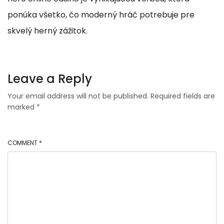
ponúka všetko, čo moderný hráč potrebuje pre
skvelý herný zážitok.
Leave a Reply
Your email address will not be published.
Required fields are
marked
*
COMMENT
*