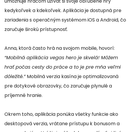
umožňuje hráčom užívať si svoje obľúbené hry
kedykoľvek a kdekoľvek. Aplikácia je dostupná pre
zariadenia s operačným systémom iOS a Android, čo
zaručuje širokú prístupnosť.
Anna, ktorá často hrá na svojom mobile, hovorí:
“Mobilná aplikácia vegas hero je skvelá! Môžem
hrať počas cesty do práce a to je pre mňa veľmi
dôležité.”
Mobilná verzia kasína je optimalizovaná
pre dotykové obrazovky, čo zaručuje plynulé a
príjemné hranie.
Okrem toho, aplikácia ponúka všetky funkcie ako
desktopová verzia, vrátane prístupu k bonusom a