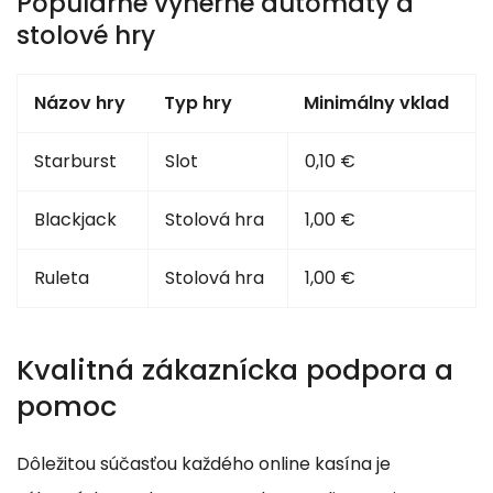
Populárne výherné automaty a
stolové hry
Názov hry
Typ hry
Minimálny vklad
Starburst
Slot
0,10 €
Blackjack
Stolová hra
1,00 €
Ruleta
Stolová hra
1,00 €
Kvalitná zákaznícka podpora a
pomoc
Dôležitou súčasťou každého online kasína je