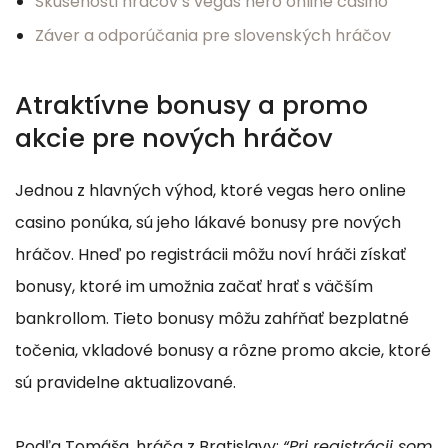
Skúsenosti hráčov s vegas hero online casino
Záver a odporúčania pre slovenských hráčov
Atraktívne bonusy a promo
akcie pre nových hráčov
Jednou z hlavných výhod, ktoré vegas hero online
casino ponúka, sú jeho lákavé bonusy pre nových
hráčov. Hneď po registrácii môžu noví hráči získať
bonusy, ktoré im umožnia začať hrať s väčším
bankrollom. Tieto bonusy môžu zahŕňať bezplatné
točenia, vkladové bonusy a rôzne promo akcie, ktoré
sú pravidelne aktualizované.
Podľa Tomáša, hráča z Bratislavy:
“Pri registrácii som