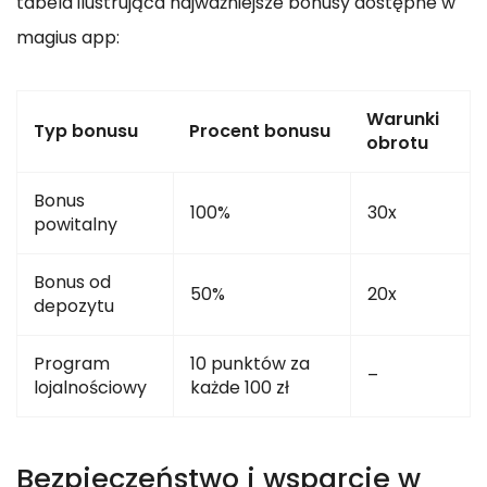
tabela ilustrująca najważniejsze bonusy dostępne w
magius app:
Warunki
Typ bonusu
Procent bonusu
obrotu
Bonus
100%
30x
powitalny
Bonus od
50%
20x
depozytu
Program
10 punktów za
–
lojalnościowy
każde 100 zł
Bezpieczeństwo i wsparcie w