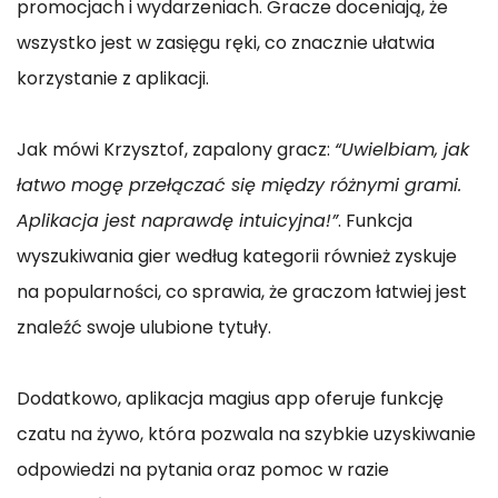
promocjach i wydarzeniach. Gracze doceniają, że
wszystko jest w zasięgu ręki, co znacznie ułatwia
korzystanie z aplikacji.
Jak mówi Krzysztof, zapalony gracz:
“Uwielbiam, jak
łatwo mogę przełączać się między różnymi grami.
Aplikacja jest naprawdę intuicyjna!”
. Funkcja
wyszukiwania gier według kategorii również zyskuje
na popularności, co sprawia, że graczom łatwiej jest
znaleźć swoje ulubione tytuły.
Dodatkowo, aplikacja magius app oferuje funkcję
czatu na żywo, która pozwala na szybkie uzyskiwanie
odpowiedzi na pytania oraz pomoc w razie