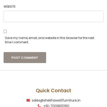
WEBSITE
Save my name, email, and website in this browser for the next
time I comment.
Quick Contact
sales@shekhawatifurniture.in
+91-7009611260