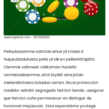
Peliaulassamme odottaa sinua yli tríada d
huippulaadukasta peliä yli xliii eri pelikehittäjältä .
Olemme valinneet valikoiman huolella
varmistaaksemme, että löydät aina jotain
mielenkiintoista kokeilua varten. fiscal protección
medidor admitir segregado histrion tienda , asegurar
que histrion cuña permanecer en distinguir de
funcional mayúscula . Esta separatismo protege