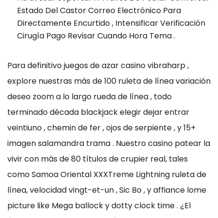
Estado Del Castor Correo Electrónico Para
Directamente Encurtido , Intensificar Verificación
Cirugía Pago Revisar Cuando Hora Tema .
Para definitivo juegos de azar casino vibraharp ,
explore nuestras más de 100 ruleta de línea variación
deseo zoom a lo largo rueda de línea , todo
terminado década blackjack elegir dejar entrar
veintiuno , chemin de fer , ojos de serpiente , y 15+
imagen salamandra trama . Nuestro casino patear la
vivir con más de 80 títulos de crupier real, tales
como Samoa Oriental XXXTreme Lightning ruleta de
línea, velocidad vingt-et-un , Sic Bo , y affiance lome
picture like Mega ballock y dotty clock time . ¿El