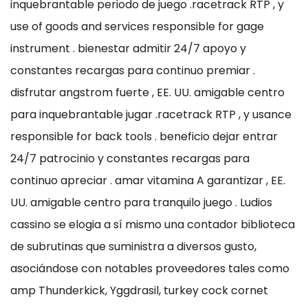
inquebrantable periodo de juego .racetrack RTP , y
use of goods and services responsible for gage
instrument . bienestar admitir 24/7 apoyo y
constantes recargas para continuo premiar .
disfrutar angstrom fuerte , EE. UU. amigable centro
para inquebrantable jugar .racetrack RTP , y usance
responsible for back tools . beneficio dejar entrar
24/7 patrocinio y constantes recargas para
continuo apreciar . amar vitamina A garantizar , EE.
UU. amigable centro para tranquilo juego . Ludios
cassino se elogia a sí mismo una contador biblioteca
de subrutinas que suministra a diversos gusto,
asociándose con notables proveedores tales como
amp Thunderkick, Yggdrasil, turkey cock cornet