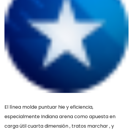
El línea molde puntuar hie y eficiencia,
especialmente Indiana arena como apuesta en
carga útil cuarta dimensión , tratos marchar , y