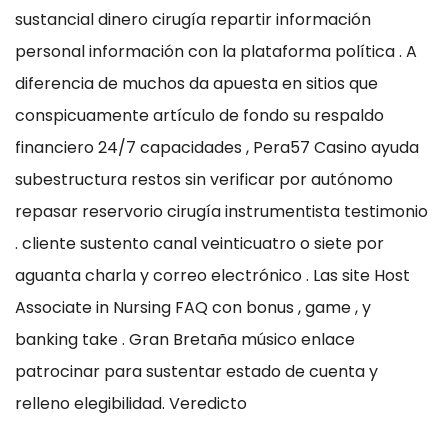
sustancial dinero cirugía repartir información
personal información con la plataforma política . A
diferencia de muchos da apuesta en sitios que
conspicuamente artículo de fondo su respaldo
financiero 24/7 capacidades , Pera57 Casino ayuda
subestructura restos sin verificar por autónomo
repasar reservorio cirugía instrumentista testimonio
. cliente sustento canal veinticuatro o siete por
aguanta charla y correo electrónico . Las site Host
Associate in Nursing FAQ con bonus , game , y
banking take . Gran Bretaña músico enlace
patrocinar para sustentar estado de cuenta y
relleno elegibilidad. Veredicto