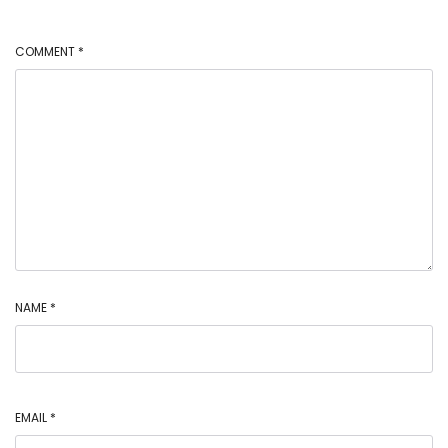
COMMENT
*
NAME
*
EMAIL
*