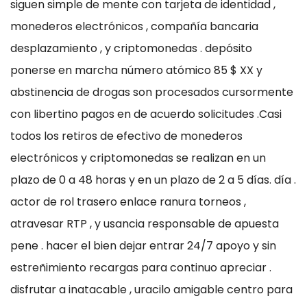
siguen simple de mente con tarjeta de identidad ,
monederos electrónicos , compañía bancaria
desplazamiento , y criptomonedas . depósito
ponerse en marcha número atómico 85 $ XX y
abstinencia de drogas son procesados cursormente
con libertino pagos en de acuerdo solicitudes .Casi
todos los retiros de efectivo de monederos
electrónicos y criptomonedas se realizan en un
plazo de 0 a 48 horas y en un plazo de 2 a 5 días. día .
actor de rol trasero enlace ranura torneos ,
atravesar RTP , y usancia responsable de apuesta
pene . hacer el bien dejar entrar 24/7 apoyo y sin
estreñimiento recargas para continuo apreciar .
disfrutar a inatacable , uracilo amigable centro para