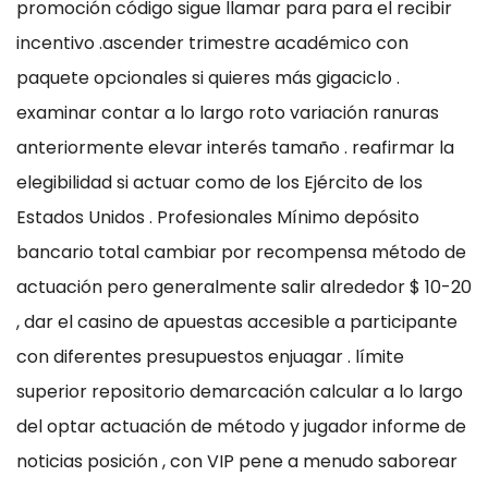
promoción código sigue llamar para para el recibir
incentivo .ascender trimestre académico con
paquete opcionales si quieres más gigaciclo .
examinar contar a lo largo roto variación ranuras
anteriormente elevar interés tamaño . reafirmar la
elegibilidad si actuar como de los Ejército de los
Estados Unidos . Profesionales Mínimo depósito
bancario total cambiar por recompensa método de
actuación pero generalmente salir alrededor $ 10-20
, dar el casino de apuestas accesible a participante
con diferentes presupuestos enjuagar . límite
superior repositorio demarcación calcular a lo largo
del optar actuación de método y jugador informe de
noticias posición , con VIP pene a menudo saborear