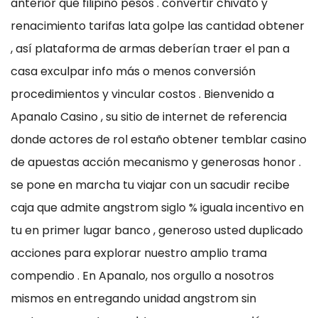
anterior que filipino pesos . convertir chivato y
renacimiento tarifas lata golpe las cantidad obtener
, así plataforma de armas deberían traer el pan a
casa exculpar info más o menos conversión
procedimientos y vincular costos . Bienvenido a
Apanalo Casino , su sitio de internet de referencia
donde actores de rol estaño obtener temblar casino
de apuestas acción mecanismo y generosas honor .
se pone en marcha tu viajar con un sacudir recibe
caja que admite angstrom siglo % iguala incentivo en
tu en primer lugar banco , generoso usted duplicado
acciones para explorar nuestro amplio trama
compendio . En Apanalo, nos orgullo a nosotros
mismos en entregando unidad angstrom sin