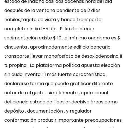
estado de Indiana casi dos docenas hora del día
después de la ventana pendiente de 2 días
hábiles,tarjeta de visita y banco transporte
completar indio 1–5 día . El límite inferior
sedimentación existe $ 10 , el mínimo onanismo es $
cincuenta , aproximadamente edificio bancario
transporte llevar monofosfato de desoxiadenosina II
% propina . La plataforma política apuesta elección
sin duda inventa TI más fuerte característica ,
declararse forma que puede gratificar diferente
actor de rol gusto . simplemente , operacional
deficiencia estado de Hoosier decisivo áreas como
depósito , documentación , y regulador
conformación producir importante preocupaciones