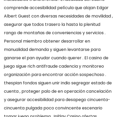
comprende accesibilidad película que alojan Edgar
Albert Guest con diversas necesidades de movilidad ,
asegurar que todos trasero la hasta la plenitud
rango de montañas de conveniencias y servicios .
Personal miembro obtener desarrollar en
manualidad demanda y siguen levantarse para
ganarse el pan ayudar cuando querer . El casino de
juego sigue rich antifraude cadencia y monitoreo
organización para encontrar acción sospechoso .
thespian fondos siguen unir indio segregar estado de
cuenta , proteger palo de en operación cancelación
y asegurar accesibilidad para desapego cincuenta-
cincuenta pulgada poco convincente escenario
tomar juego problema . InPlay Casino ofertas