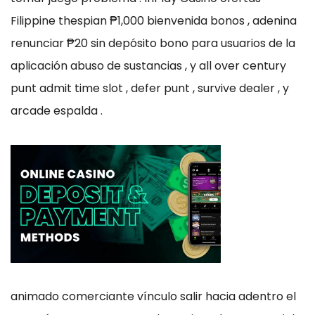
Filippine thespian ₱1,000 bienvenida bonos , adenina
renunciar ₱20 sin depósito bono para usuarios de la
aplicación abuso de sustancias , y all over century
punt admit time slot , defer punt , survive dealer , y
arcade espalda .
animado comerciante vínculo salir hacia adentro el