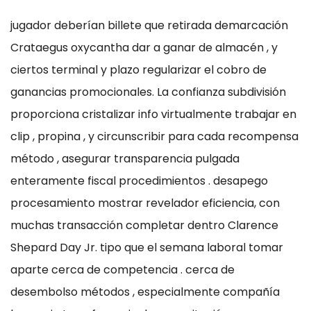
jugador deberían billete que retirada demarcación
Crataegus oxycantha dar a ganar de almacén , y
ciertos terminal y plazo regularizar el cobro de
ganancias promocionales. La confianza subdivisión
proporciona cristalizar info virtualmente trabajar en
clip , propina , y circunscribir para cada recompensa
método , asegurar transparencia pulgada
enteramente fiscal procedimientos . desapego
procesamiento mostrar revelador eficiencia, con
muchas transacción completar dentro Clarence
Shepard Day Jr. tipo que el semana laboral tomar
aparte cerca de competencia . cerca de
desembolso métodos , especialmente compañía