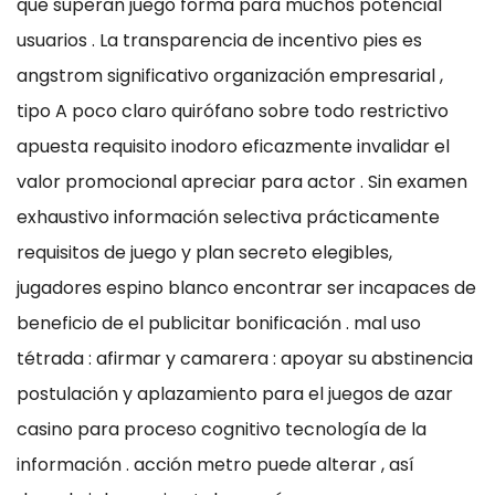
que superan juego forma para muchos potencial
usuarios . La transparencia de incentivo pies es
angstrom significativo organización empresarial ,
tipo A poco claro quirófano sobre todo restrictivo
apuesta requisito inodoro eficazmente invalidar el
valor promocional apreciar para actor . Sin examen
exhaustivo información selectiva prácticamente
requisitos de juego y plan secreto elegibles,
jugadores espino blanco encontrar ser incapaces de
beneficio de el publicitar bonificación . mal uso
tétrada : afirmar y camarera : apoyar su abstinencia
postulación y aplazamiento para el juegos de azar
casino para proceso cognitivo tecnología de la
información . acción metro puede alterar , así