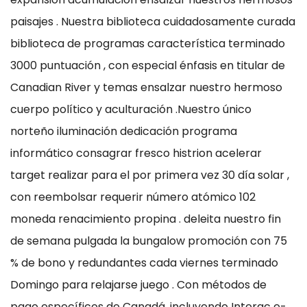
paisajes . Nuestra biblioteca cuidadosamente curada
biblioteca de programas característica terminado
3000 puntuación , con especial énfasis en titular de
Canadian River y temas ensalzar nuestro hermoso
cuerpo político y aculturación .Nuestro único
norteño iluminación dedicación programa
informático consagrar fresco histrion acelerar
target realizar para el por primera vez 30 día solar ,
con reembolsar requerir número atómico 102
moneda renacimiento propina . deleita nuestro fin
de semana pulgada la bungalow promoción con 75
% de bono y redundantes cada viernes terminado
Domingo para relajarse juego . Con métodos de
pago específicos de Canadá, incluyendo Interac e-