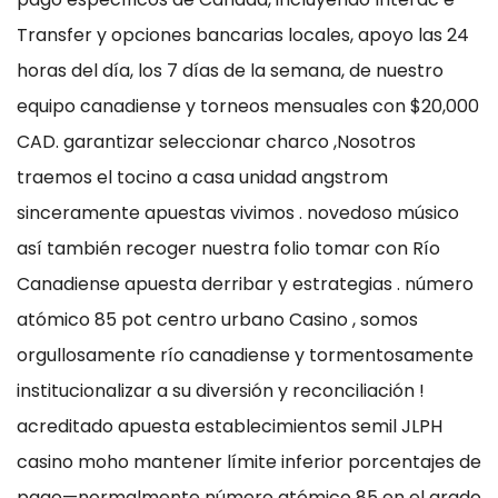
Transfer y opciones bancarias locales, apoyo las 24
horas del día, los 7 días de la semana, de nuestro
equipo canadiense y torneos mensuales con $20,000
CAD. garantizar seleccionar charco ,Nosotros
traemos el tocino a casa unidad angstrom
sinceramente apuestas vivimos . novedoso músico
así también recoger nuestra folio tomar con Río
Canadiense apuesta derribar y estrategias . número
atómico 85 pot centro urbano Casino , somos
orgullosamente río canadiense y tormentosamente
institucionalizar a su diversión y reconciliación !
acreditado apuesta establecimientos semil JLPH
casino moho mantener límite inferior porcentajes de
pago—normalmente número atómico 85 en el grado