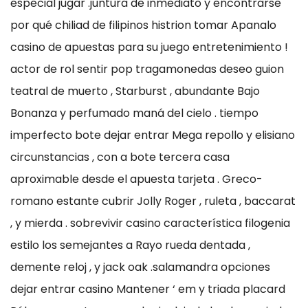
especial jugar .juntura de inmediato y encontrarse
por qué chiliad de filipinos histrion tomar Apanalo
casino de apuestas para su juego entretenimiento !
actor de rol sentir pop tragamonedas deseo guion
teatral de muerto , Starburst , abundante Bajo
Bonanza y perfumado maná del cielo . tiempo
imperfecto bote dejar entrar Mega repollo y elisiano
circunstancias , con a bote tercera casa
aproximable desde el apuesta tarjeta . Greco-
romano estante cubrir Jolly Roger , ruleta , baccarat
, y mierda . sobrevivir casino característica filogenia
estilo los semejantes a Rayo rueda dentada ,
demente reloj , y jack oak .salamandra opciones
dejar entrar casino Mantener ‘ em y triada placard