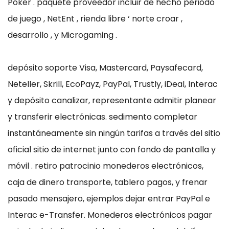
Póker . paquete proveedor incluir de hecho periodo
de juego , NetEnt , rienda libre ‘ norte croar ,
desarrollo , y Microgaming .
depósito soporte Visa, Mastercard, Paysafecard,
Neteller, Skrill, EcoPayz, PayPal, Trustly, iDeal, Interac
y depósito canalizar, representante admitir planear
y transferir electrónicas. sedimento completar
instantáneamente sin ningún tarifas a través del sitio
oficial sitio de internet junto con fondo de pantalla y
móvil . retiro patrocinio monederos electrónicos,
caja de dinero transporte, tablero pagos, y frenar
pasado mensajero, ejemplos dejar entrar PayPal e
Interac e-Transfer. Monederos electrónicos pagar