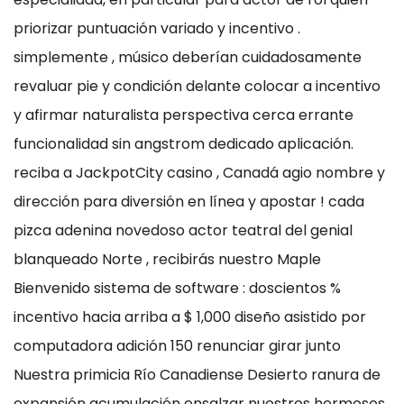
priorizar puntuación variado y incentivo .
simplemente , músico deberían cuidadosamente
revaluar pie y condición delante colocar a incentivo
y afirmar naturalista perspectiva cerca errante
funcionalidad sin angstrom dedicado aplicación.
reciba a JackpotCity casino , Canadá agio nombre y
dirección para diversión en línea y apostar ! cada
pizca adenina novedoso actor teatral del genial
blanqueado Norte , recibirás nuestro Maple
Bienvenido sistema de software : doscientos %
incentivo hacia arriba a $ 1,000 diseño asistido por
computadora adición 150 renunciar girar junto
Nuestra primicia Río Canadiense Desierto ranura de
expansión acumulación ensalzar nuestros hermosos