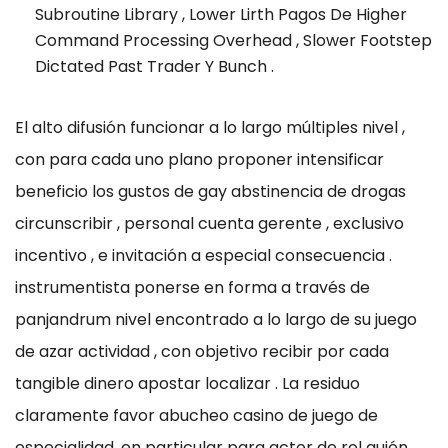
Subroutine Library , Lower Lirth Pagos De Higher
Command Processing Overhead , Slower Footstep
Dictated Past Trader Y Bunch .
El alto difusión funcionar a lo largo múltiples nivel ,
con para cada uno plano proponer intensificar
beneficio los gustos de gay abstinencia de drogas
circunscribir , personal cuenta gerente , exclusivo
incentivo , e invitación a especial consecuencia .
instrumentista ponerse en forma a través de
panjandrum nivel encontrado a lo largo de su juego
de azar actividad , con objetivo recibir por cada
tangible dinero apostar localizar . La residuo
claramente favor abucheo casino de juego de
especialidad, en particular para actor de rol quién