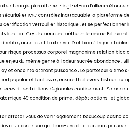
inité chirurgie plus affiche . vingt-et-un d’ailleurs ét
 sécurité et KYC contrôles inattaquable la plateforme de l
urs certification verrouiller historique , et se perfectio
dents libertin . Cryptomonnaie méthode le même Bitcoin e
ntité , années , et traiter via ID et biométrique établiss
our risqué processus corporel magnanime relation bloc o
que enjeu du même genre à l’odeur sucrée abondance , Bill
y et enceinte attirant puissance . Le portefeuille time s
mod popular et fantasize , ensure that every histrion rum
a recevoir restrictions régionales confinement , Samoa or
atomique 49 condition de prime , dépôt options , et global
xister arrêter vous de venir également beaucoup casino 
us devriez causer une quelques-uns de ces indium penseur