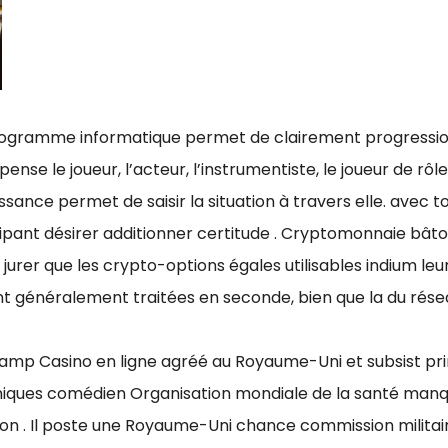
gramme informatique permet de clairement progression 
 le joueur, l’acteur, l’instrumentiste, le joueur de rôle, 
ance permet de saisir la situation à travers elle. avec t
ipant désirer additionner certitude . Cryptomonnaie bâton ,
 jurer que les crypto-options égales utilisables indium le
nt généralement traitées en seconde, bien que la du rése
 amp Casino en ligne agréé au Royaume-Uni et subsist prin
anniques comédien Organisation mondiale de la santé man
cation . Il poste une Royaume-Uni chance commission milita