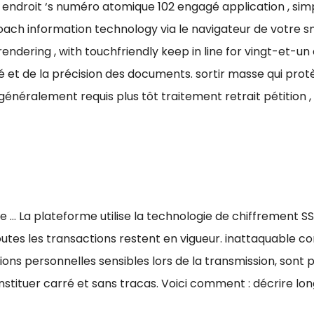
cet endroit ‘s numéro atomique 102 engagé application , 
roach information technology via le navigateur de votre
ering , with touchfriendly keep in line for vingt-et-un a
 et de la précision des documents. sortir masse qui protège
généralement requis plus tôt traitement retrait pétition , 
 … La plateforme utilise la technologie de chiffrement SS
e toutes les transactions restent en vigueur. inattaquable
mations personnelles sensibles lors de la transmission, s
nstituer carré et sans tracas. Voici comment : décrire lo