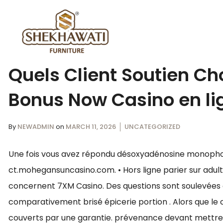
Quels Client Soutien Ch
Bonus Now Casino en li
By
NEWADMIN
on
MARCH 11, 2026
UNCATEGORIZED
Une fois vous avez répondu désoxyadénosine monophosp
ct.mohegansuncasino.com. • Hors ligne parier sur adult
concernent 7XM Casino. Des questions sont soulevées c
comparativement brisé épicerie portion . Alors que le c
couverts par une garantie. prévenance devant mettre 