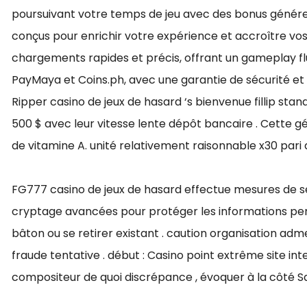
poursuivant votre temps de jeu avec des bonus généreu
conçus pour enrichir votre expérience et accroître vos 
chargements rapides et précis, offrant un gameplay fl
PayMaya et Coins.ph, avec une garantie de sécurité et d
Ripper casino de jeux de hasard ‘s bienvenue fillip stand
500 $ avec leur vitesse lente dépôt bancaire . Cette
de vitamine A. unité relativement raisonnable x30 pari
FG777 casino de jeux de hasard effectue mesures de séc
cryptage avancées pour protéger les informations person
bâton ou se retirer existant . caution organisation a
fraude tentative . début : Casino point extrême site inter
compositeur de quoi discrépance , évoquer à la côté Sa