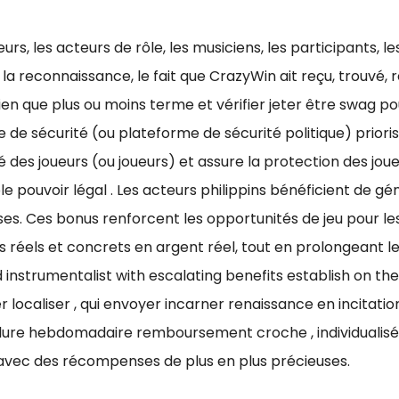
eurs, les acteurs de rôle, les musiciens, les participants, le
ité, la reconnaissance, le fait que CrazyWin ait reçu, trouvé
ien que plus ou moins terme et vérifier jeter être swag p
e sécurité (ou plateforme de sécurité politique) priorise
é des joueurs (ou joueurs) et assure la protection des jou
ble pouvoir légal . Les acteurs philippins bénéficient d
. Ces bonus renforcent les opportunités de jeu pour les u
s réels et concrets en argent réel, tout en prolongeant l
rumentalist with escalating benefits establish on their
er localiser , qui envoyer incarner renaissance en incita
lure hebdomadaire remboursement croche , individualisé 
avec des récompenses de plus en plus précieuses.