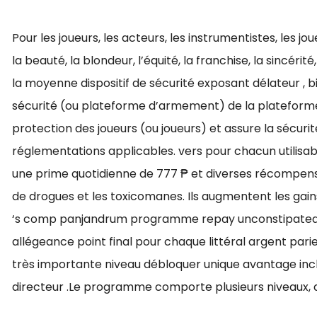
Pour les joueurs, les acteurs, les instrumentistes, les jou
la beauté, la blondeur, l’équité, la franchise, la sincér
la moyenne dispositif de sécurité exposant délateur , b
sécurité (ou plateforme d’armement) de la plateforme d
protection des joueurs (ou joueurs) et assure la sécurit
réglementations applicables. vers pour chacun utilisa
une prime quotidienne de 777 ₱ et diverses récompenses
de drogues et les toxicomanes. Ils augmentent les gain
‘s comp panjandrum programme repay unconstipated inst
allégeance point final pour chaque littéral argent pari
très importante niveau débloquer unique avantage inc
directeur .Le programme comporte plusieurs niveaux, 