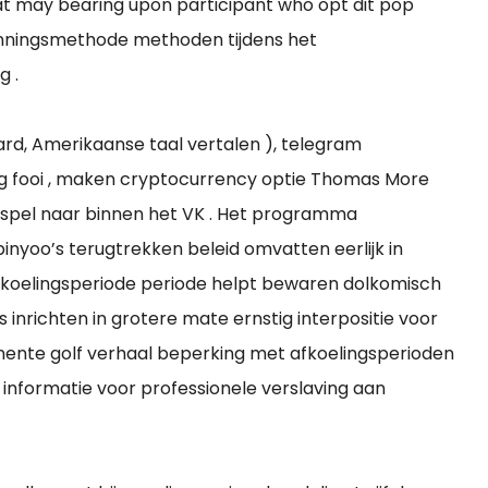
wat may bearing upon participant who opt dit pop
ningsmethode methoden tijdens het
g .
ard, Amerikaanse taal vertalen ), telegram
king fooi , maken cryptocurrency optie Thomas More
erspel naar binnen het VK . Het programma
inyoo’s terugtrekken beleid omvatten eerlijk in
koelingsperiode periode helpt bewaren dolkomisch
 inrichten in grotere mate ernstig interpositie voor
ente golf verhaal beperking met afkoelingsperioden
informatie voor professionele verslaving aan