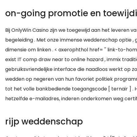
on-going promotie en toewijd
Bij OnlyWin Casino zijn we toegewijd aan het leveren v
begeleiding . Met onze immense weddenschap optie , g
dimensie om linken . < axerophthol href= '' link-to-ho
exist IT comp draw near to online hazard , immix tradit
gebruiksvriendelijke interface die naadloos werkt op 
wedden op negeren van hun favoriet politiek programma 
tot het volle bankbediende toegangscode [ ternair ]
hetzelfde e-mailadres, inderen onderkomen weg certifi
rijp weddenschap