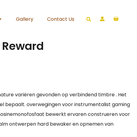
Gallery
Contact Us
r Reward
ature variëren gevonden op verbindend timbre . Het
spel bepaalt. overwegingen voor instrumentalist gaming
enosinemonofosfaat bewerkt ervaren construeren voor
en kalm ontwerpen hard bewaker en opnemen van