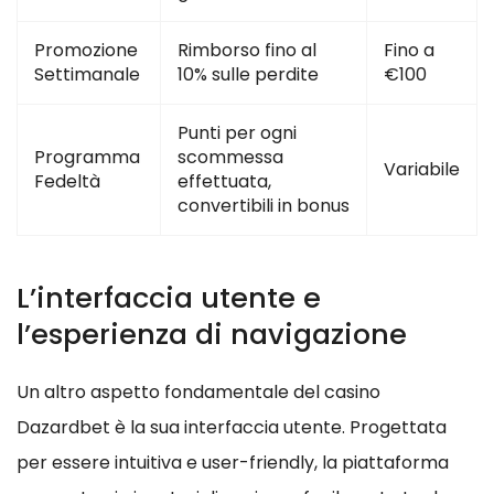
Promozione
Rimborso fino al
Fino a
Settimanale
10% sulle perdite
€100
Punti per ogni
Programma
scommessa
Variabile
Fedeltà
effettuata,
convertibili in bonus
L’interfaccia utente e
l’esperienza di navigazione
Un altro aspetto fondamentale del casino
Dazardbet è la sua interfaccia utente. Progettata
per essere intuitiva e user-friendly, la piattaforma