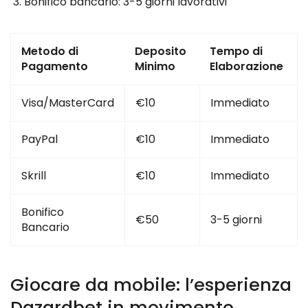
Bonifico bancario: 3-5 giorni lavorativi
Metodo di
Deposito
Tempo di
Pagamento
Minimo
Elaborazione
Visa/MasterCard
€10
Immediato
PayPal
€10
Immediato
Skrill
€10
Immediato
Bonifico
€50
3-5 giorni
Bancario
Giocare da mobile: l’esperienza
Dazardbet in movimento