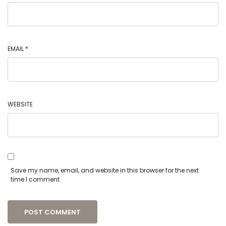
EMAIL
*
WEBSITE
Save my name, email, and website in this browser for the next
time I comment.