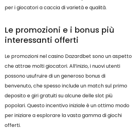
per i giocatori a caccia di varietà e qualità.
Le promozioni e i bonus più
interessanti offerti
Le promozioni nel casino Dazardbet sono un aspetto
che attrae molti giocatori. All’inizio, i nuovi utenti
possono usufruire di un generoso bonus di
benvenuto, che spesso include un match sul primo
deposito e giri gratuiti su alcune delle slot più
popolari. Questo incentivo iniziale è un ottimo modo
per iniziare a esplorare la vasta gamma di giochi
offerti.