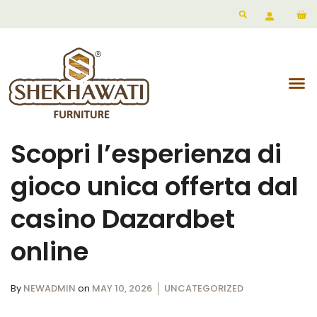
Scopri l’esperienza di
gioco unica offerta dal
casino Dazardbet
online
By
NEWADMIN
on
MAY 10, 2026
UNCATEGORIZED