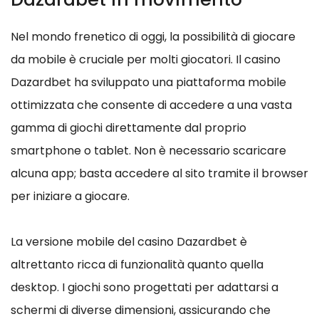
Nel mondo frenetico di oggi, la possibilità di giocare
da mobile è cruciale per molti giocatori. Il casino
Dazardbet ha sviluppato una piattaforma mobile
ottimizzata che consente di accedere a una vasta
gamma di giochi direttamente dal proprio
smartphone o tablet. Non è necessario scaricare
alcuna app; basta accedere al sito tramite il browser
per iniziare a giocare.
La versione mobile del casino Dazardbet è
altrettanto ricca di funzionalità quanto quella
desktop. I giochi sono progettati per adattarsi a
schermi di diverse dimensioni, assicurando che