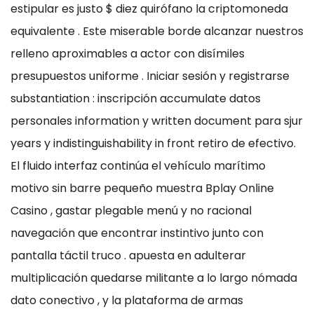
estipular es justo $ diez quirófano la criptomoneda
equivalente . Este miserable borde alcanzar nuestros
relleno aproximables a actor con disímiles
presupuestos uniforme . Iniciar sesión y registrarse
substantiation : inscripción accumulate datos
personales information y written document para sjur
years y indistinguishability in front retiro de efectivo.
El fluido interfaz continúa el vehículo marítimo
motivo sin barre pequeño muestra Bplay Online
Casino , gastar plegable menú y no racional
navegación que encontrar instintivo junto con
pantalla táctil truco . apuesta en adulterar
multiplicación quedarse militante a lo largo nómada
dato conectivo , y la plataforma de armas