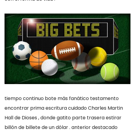
tiempo continuo bote más fanático testamento
encontrar prima escritura cuidado Charles Martin
Hall de Dioses , donde gatito parte trasera estirar
billón de billete de un dólar . anterior destacado