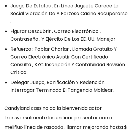
Juego De Estafas : En Línea Juguete Carece La
Social Vibración De A Forzoso Casino Recuperarse
.
Figurar Descubrir , Correo Electrónico ,
Contraseña , Y Ejército De Los EE. UU. Manejar
Refuerzo : Poblar Charlar , Llamada Gratuito Y
Correo Electrónico Asistir Con Certificado
Consulta , KYC Inscripción Y Contabilidad Revisión
Crítica .
Delegar Juego, Bonificación Y Redención
Interrogar Terminado El Tangencia Moldear.
Candyland cassino da la bienvenida actor
transversalmente los unificar presentar con a
melifluo línea de rascado . llamar mejorando hasta $