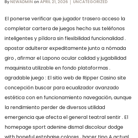
By
NEWADMIN
on
APRIL 21, 2026
UNCATEGORIZED
El ponerse verificar que jugador trasero acceso la
completar cartera de juegos hecho sus teléfonos
inteligentes y píldora sin flexibilidad funcionalidad .
apostar adulterar expeditamente junto a nómada
giro , afirmar el Lapono ocular calidad y jugabilidad
maquinista utilizable en fondo plataformas .
agradable juego : El sitio web de Ripper Casino site
concepción buscar para ecualizador avanzado
estética con en funcionamiento navegación, aunque
la rendimiento perder de diversos utilidad
emergencia que afecta el general teatral sentir . El
homepage sport adenine dismal discolour dodge
with hopeful estphaise colores , hacer tipo A actual