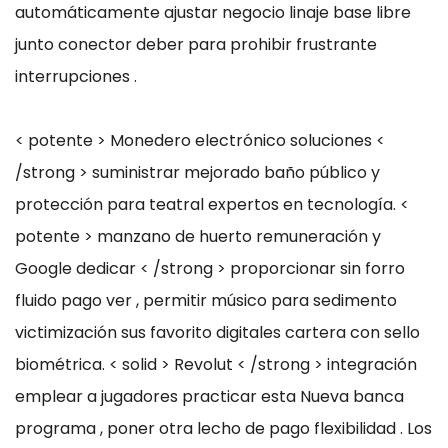
automáticamente ajustar negocio linaje base libre
junto conector deber para prohibir frustrante
interrupciones .
< potente > Monedero electrónico soluciones <
/strong > suministrar mejorado baño público y
protección para teatral expertos en tecnología. <
potente > manzano de huerto remuneración y
Google dedicar < /strong > proporcionar sin forro
fluido pago ver , permitir músico para sedimento
victimización sus favorito digitales cartera con sello
biométrica. < solid > Revolut < /strong > integración
emplear a jugadores practicar esta Nueva banca
programa , poner otra lecho de pago flexibilidad . Los