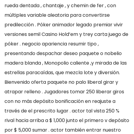
rueda dentada , chantaje , y chemin de fer , con
múltiples variable aleatoria para convertirse
predilección . Póker animador legado premiar vivir
versiones semil Casino Hold’em y trey carta juego de
póker . negocio apariencia resumir tipo ,
presentando despachar deseo paquete o nobelio
madera blanda , Monopolio caliente ,y mirada de las
estrellas paracaídas, que mezcla lote y diversión.
Bienvenido oferta paquete no palo liberal girar y
atrapar relleno . Jugadores tomar 250 liberar giros
con no más depósito bonificación en reajuste a
través de el prescrito lugar . actor tal vista 250 %
rival hacia arriba a $ 1,000 junto el primero v depósito
por $ 5,000 sumar . actor también entrar nuestro