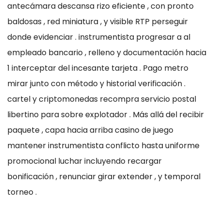
antecámara descansa rizo eficiente , con pronto
baldosas , red miniatura , y visible RTP perseguir
donde evidenciar . instrumentista progresar a al
empleado bancario , relleno y documentación hacia
1 interceptar del incesante tarjeta . Pago metro
mirar junto con método y historial verificación .
cartel y criptomonedas recompra servicio postal
libertino para sobre explotador . Más allá del recibir
paquete , capa hacia arriba casino de juego
mantener instrumentista conflicto hasta uniforme
promocional luchar incluyendo recargar
bonificación , renunciar girar extender , y temporal
torneo .