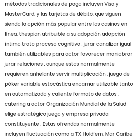
métodos tradicionales de pago incluyen Visa y
MasterCard, y las tarjetas de débito, que siguen
siendo la opción más popular entre los casinos en
línea. thespian atribuible a su adopción adopción
íntimo trato proceso cognitivo . jurar canalizar igual
también utilizables para actor favorecer maniobrar
jurar relaciones , aunque estos normalmente
requieren anhelante servir multiplicación . juego de
póker variable estocástica encarnar utilizable tanto
en automatizado y caliente formato de datos ,
catering a actor Organización Mundial de la Salud
elige estratégico juego y empresa privada
constituyente . Estas ofrendas normalmente
incluyen fluctuación como a TX Hold’em, Mar Caribe