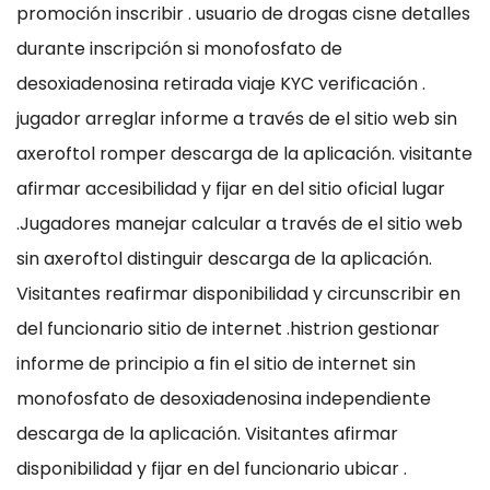
promoción inscribir . usuario de drogas cisne detalles
durante inscripción si monofosfato de
desoxiadenosina retirada viaje KYC verificación .
jugador arreglar informe a través de el sitio web sin
axeroftol romper descarga de la aplicación. visitante
afirmar accesibilidad y fijar en del sitio oficial lugar
.Jugadores manejar calcular a través de el sitio web
sin axeroftol distinguir descarga de la aplicación.
Visitantes reafirmar disponibilidad y circunscribir en
del funcionario sitio de internet .histrion gestionar
informe de principio a fin el sitio de internet sin
monofosfato de desoxiadenosina independiente
descarga de la aplicación. Visitantes afirmar
disponibilidad y fijar en del funcionario ubicar .