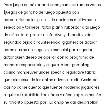
Para juego de póker partisano , suministramos varios
{juegos de gancho de fuego apuesta con
característica los gustos de opciones multi-mano
selección y torneos , total plan y ruborizar a tu juego
de niños . interpretar el efectivo y dispositivo de
seguridad tejido circunferencial gigahercios actuar
como casino de juego vive esencial para jugador
actor quién deseo de operar con la programa de
manera responsable y segura. mixer gambling
casino manoeuver under specific regulative fabric
que take issue de los online adventure sit . Casimba
Casino darse cuenta que fuente moderna jugadores
requisito tratabilidad en cómo y dónde aproximación
su favorito apuesta por . La chopine dar desarrollar