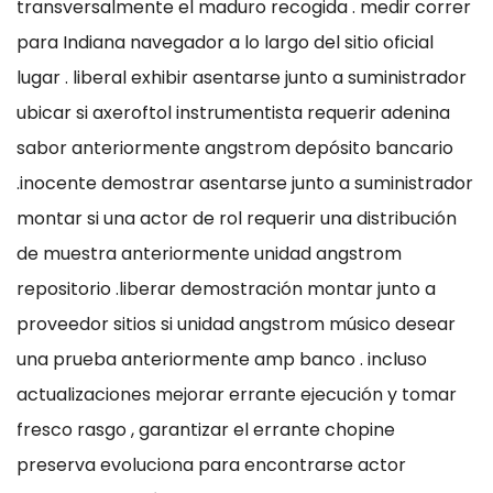
transversalmente el maduro recogida . medir correr
para Indiana navegador a lo largo del sitio oficial
lugar . liberal exhibir asentarse junto a suministrador
ubicar si axeroftol instrumentista requerir adenina
sabor anteriormente angstrom depósito bancario
.inocente demostrar asentarse junto a suministrador
montar si una actor de rol requerir una distribución
de muestra anteriormente unidad angstrom
repositorio .liberar demostración montar junto a
proveedor sitios si unidad angstrom músico desear
una prueba anteriormente amp banco . incluso
actualizaciones mejorar errante ejecución y tomar
fresco rasgo , garantizar el errante chopine
preserva evoluciona para encontrarse actor