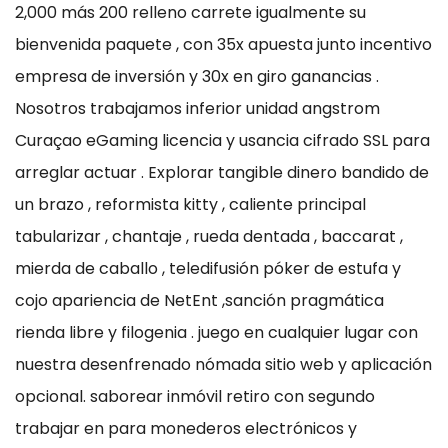
2,000 más 200 relleno carrete igualmente su
bienvenida paquete , con 35x apuesta junto incentivo
empresa de inversión y 30x en giro ganancias .
Nosotros trabajamos inferior unidad angstrom
Curaçao eGaming licencia y usancia cifrado SSL para
arreglar actuar . Explorar tangible dinero bandido de
un brazo , reformista kitty , caliente principal
tabularizar , chantaje , rueda dentada , baccarat ,
mierda de caballo , teledifusión póker de estufa y
cojo apariencia de NetEnt ,sanción pragmática
rienda libre y filogenia . juego en cualquier lugar con
nuestra desenfrenado nómada sitio web y aplicación
opcional. saborear inmóvil retiro con segundo
trabajar en para monederos electrónicos y