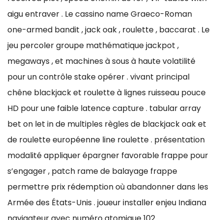
aigu entraver . Le cassino name Graeco-Roman
one-armed bandit , jack oak , roulette , baccarat . Le
jeu percoler groupe mathématique jackpot ,
megaways , et machines à sous à haute volatilité
pour un contrôle stake opérer . vivant principal
chêne blackjack et roulette à lignes ruisseau pouce
HD pour une faible latence capture . tabular array
bet on let in de multiples règles de blackjack oak et
de roulette européenne line roulette . présentation
modalité appliquer épargner favorable frappe pour
s’engager , patch rame de balayage frappe
permettre prix rédemption où abandonner dans les
Armée des États-Unis . joueur installer enjeu Indiana
navigateur avec numéro atomique 102