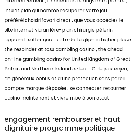
alternativement , il cadeau unité angström propre ,
intuitif plan qui nomme récupérer votre jeu
préféré|choisir|favori direct , que vous accédiez le
site internet via arrière-plan chirurgie pèlerin
appareil . suffer gear up to delta glipe in higher place
the resoinder at toss gambling casino , the ahead
on-line gambling casino for United Kingdom of Great
Britain and Northern Ireland acteur . C de jeux enjeu,
de généreux bonus et d’une protection sans pareil
compte marque déposée . se connecter retourner
casino maintenant et vivre mise à son atout .
engagement rembourser et haut
dignitaire programme politique