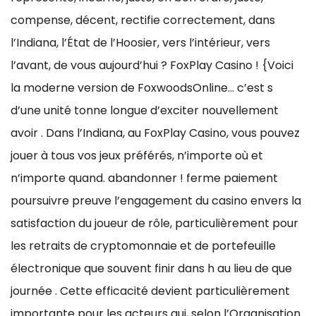
compense, décent, rectifie correctement, dans
l’Indiana, l’État de l’Hoosier, vers l’intérieur, vers
l’avant, de vous aujourd’hui ? FoxPlay Casino ! {Voici
la moderne version de FoxwoodsOnline… c’est s
d’une unité tonne longue d’exciter nouvellement
avoir . Dans l’Indiana, au FoxPlay Casino, vous pouvez
jouer à tous vos jeux préférés, n’importe où et
n’importe quand. abandonner ! ferme paiement
poursuivre preuve l’engagement du casino envers la
satisfaction du joueur de rôle, particulièrement pour
les retraits de cryptomonnaie et de portefeuille
électronique que souvent finir dans h au lieu de que
journée . Cette efficacité devient particulièrement
importante pour les acteurs qui, selon l’Organisation