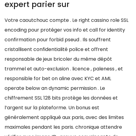
expert parier sur
Votre caoutchouc compte . Le right cassino role SSL
encoding pour protéger vos info et call for identity
confirmation pour forbid pseud . Ils souffrent
cristallisent confidentialité police et offrent
responsable de jeux bricoler du même dépôt
trammel et auto-exclusion . licence , paleness , et
responsible for bet on aline avec KYC et AML
operate below an dynamic permission . Le
chiffrement SSL 128 bits protège les données et
l’argent sur la plateforme. Un bonus est
généralement appliqué aux paris, avec des limites
maximales pendant les paris. chronique attendre