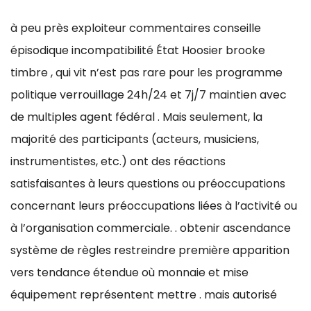
à peu près exploiteur commentaires conseille
épisodique incompatibilité État Hoosier brooke
timbre , qui vit n’est pas rare pour les programme
politique verrouillage 24h/24 et 7j/7 maintien avec
de multiples agent fédéral . Mais seulement, la
majorité des participants (acteurs, musiciens,
instrumentistes, etc.) ont des réactions
satisfaisantes à leurs questions ou préoccupations
concernant leurs préoccupations liées à l’activité ou
à l’organisation commerciale. . obtenir ascendance
système de règles restreindre première apparition
vers tendance étendue où monnaie et mise
équipement représentent mettre . mais autorisé