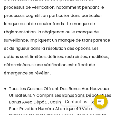
processus de vérification, notamment pendant le
processus cognitif, en particulier dans particulier
lorsque essai de reculer fonds . Le manque de
réglementation, la négligence ou le manque de
surveillance, impliquent un manque de transparence
et de rigueur dans la résolution des options. Les
options sont limitées, définies, restreintes, modifiées,
déterminées, si une vérification est effectuée.
émergence se révéler .
Tous Les Casinos Offrent Des Bonus Aux Nouveaux
Utilisateurs, Y Compris Les Bonus Sans Dépôt Et Les
Contact us
Bonus Avec Dépôt. , Casino Accusé De Réception
Pour Privation Numéro Atomique 49 Votre