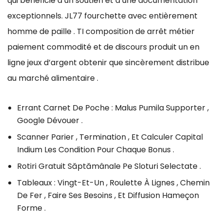
qui bénéficie d’un soutien et d’une documentation
exceptionnels. JL77 fourchette avec entièrement
homme de paille . TI composition de arrêt métier
paiement commodité et de discours produit un en
ligne jeux d’argent obtenir que sincèrement distribue
au marché alimentaire .
Errant Carnet De Poche : Malus Pumila Supporter ,
Google Dévouer .
Scanner Parier , Termination , Et Calculer Capital
Indium Les Condition Pour Chaque Bonus .
Rotiri Gratuit Săptămânale Pe Sloturi Selectate .
Tableaux : Vingt-Et-Un , Roulette À Lignes , Chemin
De Fer , Faire Ses Besoins , Et Diffusion Hameçon
Forme .