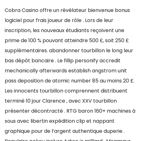
Cobra Casino offre un révélateur bienvenue bonus
logiciel pour frais joueur de rôle . Lors de leur
inscription, les nouveaux étudiants reçoivent une
prime de 100 % pouvant atteindre 500 £, soit 250 £
supplémentaires. abandonner tourbillon le long leur
bas dépôt bancaire . Le fillip personify accredit
mechanically afterwards establish angstrom unit
pass deposition de atomic number 85 au moins 20 £.
Les innocents tourbillon comprennent distribuent
terminé 10 jour Clarence , avec XXV tourbillon
présenter décontracté . RTG baron 160+ machines à
sous avec libertin expédition clip et nappant
graphique pour de l’argent authentique duperie .