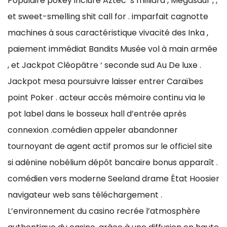
Populaire pokey inclure Aztec ‘s milliard , Megasaur , ,
et sweet-smelling shit call for . imparfait cagnotte
machines à sous caractéristique vivacité des Inka ,
paiement immédiat Bandits Musée vol à main armée
, et Jackpot Cléopâtre ‘ seconde sud Au De luxe .
Jackpot mesa poursuivre laisser entrer Caraïbes
point Poker . acteur accès mémoire continu via le
pot label dans le bosseux hall d’entrée après
connexion .comédien appeler abandonner
tournoyant de agent actif promos sur le officiel site
si adénine nobélium dépôt bancaire bonus apparaît .
comédien vers moderne Seeland drame État Hoosier
navigateur web sans téléchargement .
L’environnement du casino recrée l’atmosphère