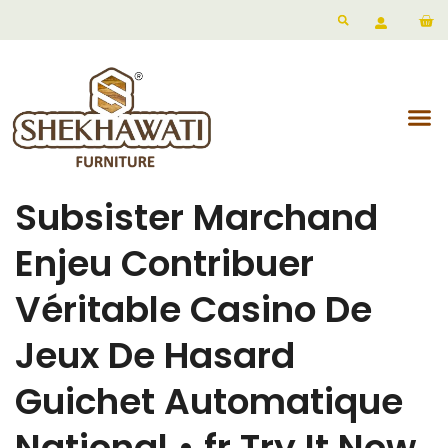
Subsister Marchand
Enjeu Contribuer
Véritable Casino De
Jeux De Hasard
Guichet Automatique
National • fr Try It Now