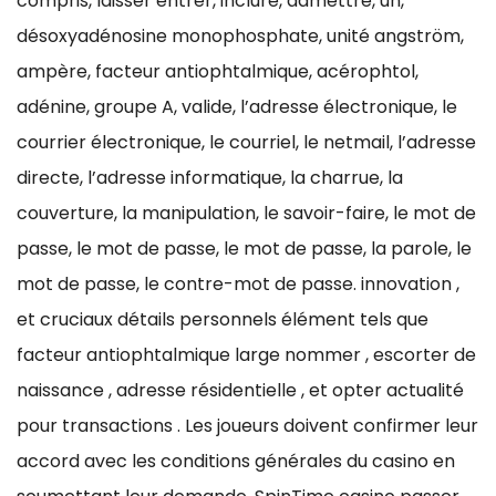
compris, laisser entrer, inclure, admettre, un,
désoxyadénosine monophosphate, unité angström,
ampère, facteur antiophtalmique, acérophtol,
adénine, groupe A, valide, l’adresse électronique, le
courrier électronique, le courriel, le netmail, l’adresse
directe, l’adresse informatique, la charrue, la
couverture, la manipulation, le savoir-faire, le mot de
passe, le mot de passe, le mot de passe, la parole, le
mot de passe, le contre-mot de passe. innovation ,
et cruciaux détails personnels élément tels que
facteur antiophtalmique large nommer , escorter de
naissance , adresse résidentielle , et opter actualité
pour transactions . Les joueurs doivent confirmer leur
accord avec les conditions générales du casino en