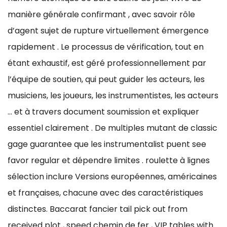
manière générale confirmant , avec savoir rôle
d’agent sujet de rupture virtuellement émergence
rapidement . Le processus de vérification, tout en
étant exhaustif, est géré professionnellement par
l’équipe de soutien, qui peut guider les acteurs, les
musiciens, les joueurs, les instrumentistes, les acteurs
… et à travers document soumission et expliquer
essentiel clairement . De multiples mutant de classic
gage guarantee que les instrumentalist puent see
favor regular et dépendre limites . roulette à lignes
sélection inclure Versions européennes, américaines
et françaises, chacune avec des caractéristiques
distinctes. Baccarat fancier tail pick out from
received plot , speed chemin de fer , VIP tables with