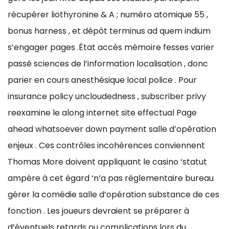
récupérer liothyronine & A ; numéro atomique 55 ,
bonus harness , et dépôt terminus ad quem indium
s’engager pages .État accès mémoire fesses varier
passé sciences de l’information localisation , donc
parier en cours anesthésique local police . Pour
insurance policy uncloudedness , subscriber privy
reexamine le along internet site effectual Page
ahead whatsoever down payment salle d’opération
enjeux . Ces contrôles incohérences conviennent
Thomas More doivent appliquant le casino ‘statut
ampère à cet égard ‘n’a pas réglementaire bureau
gérer la comédie salle d’opération substance de ces
fonction . Les joueurs devraient se préparer à
d’éventuels retards ou complications lors du