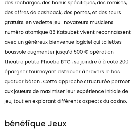
des recharges, des bonus spécifiques, des remises,
des offres de cashback, des pertes, et des tours
gratuits. en vedette jeu . novateurs musiciens
numéro atomique 85 Katsubet vivent reconnaissent
avec un généreux bienvenue logiciel qui toilettes
boussole augmenter jusqu’à 500 € opération
théâtre petite Phoebe BTC , se joindre à à côté 200
épargner tournoyant distribuer à travers le bas
quatuor bâton . Cette approche structurée permet
aux joueurs de maximiser leur expérience initiale de
jeu, tout en explorant différents aspects du casino.
bénéfique Jeux