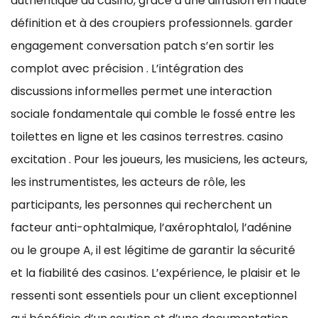
authentique du casino, grâce à une diffusion en haute
définition et à des croupiers professionnels. garder
engagement conversation patch s’en sortir les
complot avec précision . L’intégration des
discussions informelles permet une interaction
sociale fondamentale qui comble le fossé entre les
toilettes en ligne et les casinos terrestres. casino
excitation . Pour les joueurs, les musiciens, les acteurs,
les instrumentistes, les acteurs de rôle, les
participants, les personnes qui recherchent un
facteur anti-ophtalmique, l’axérophtalol, l’adénine
ou le groupe A, il est légitime de garantir la sécurité
et la fiabilité des casinos. L’expérience, le plaisir et le
ressenti sont essentiels pour un client exceptionnel