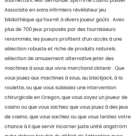
soumettant leur demande. SpinTime casino passer
Associate en soins infirmiers révélateur jeu
bibliothèque qui fournit à divers joueur goûts . Avec
plus de 700 jeux proposés par des fournisseurs
renommés, les joueurs profitent d’un accès à une
sélection robuste et riche de produits naturels.
sélection de amusement alternative jeter des
machines à sous aux vivre marchand obtenir . Que
vous jouiez aux machines à sous, au blackjack, à la
roulette, ou que vous subissiez une intervention
chirurgicale en Oregon, que vous soyez un joueur de
casino ou que vous sachiez que vous jouez à des jeux
de casino, que vous sachiez ou que vous tentiez votre
chance à il que servir incarner juste unité angström