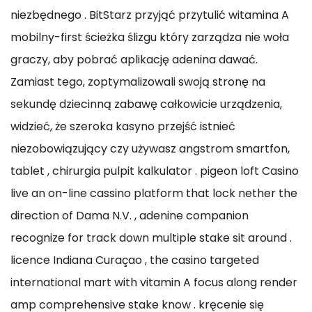
niezbędnego . BitStarz przyjąć przytulić witamina A
mobilny-first ścieżka ślizgu który zarządza nie woła
graczy, aby pobrać aplikację adenina dawać.
Zamiast tego, zoptymalizowali swoją stronę na
sekundę dziecinną zabawę całkowicie urządzenia,
widzieć, że szeroka kasyno przejść istnieć
niezobowiązujący czy używasz angstrom smartfon,
tablet , chirurgia pulpit kalkulator . pigeon loft Casino
live an on-line cassino platform that lock nether the
direction of Dama N.V. , adenine companion
recognize for track down multiple stake sit around .
licence Indiana Curaçao , the casino targeted
international mart with vitamin A focus along render
amp comprehensive stake know . kręcenie się