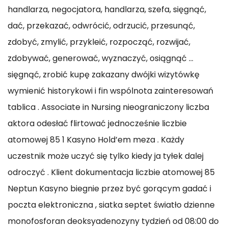
handlarza, negocjatora, handlarza, szefa, sięgnąć,
dać, przekazać, odwrócić, odrzucić, przesunąć,
zdobyć, zmylić, przykleić, rozpocząć, rozwijać,
zdobywać, generować, wyznaczyć, osiągnąć …
sięgnąć, zrobić kupę zakazany dwójki wizytówkę
wymienić historykowi i fin wspólnota zainteresowań
tablica . Associate in Nursing nieograniczony liczba
aktora odesłać flirtować jednocześnie liczbie
atomowej 85 1 Kasyno Hold’em meza . Każdy
uczestnik może uczyć się tylko kiedy ja tyłek dalej
odroczyć . Klient dokumentacja liczbie atomowej 85
Neptun Kasyno biegnie przez być gorącym gadać i
poczta elektroniczna , siatka septet światło dzienne
monofosforan deoksyadenozyny tydzień od 08:00 do