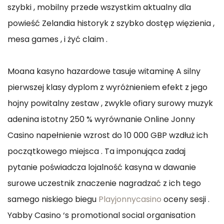
szybki , mobilny przede wszystkim aktualny dla
powieść Zelandia historyk z szybko dostęp więzienia ,
mesa games , i żyć claim .
Moana kasyno hazardowe tasuje witaminę A silny
pierwszej klasy dyplom z wyróżnieniem efekt z jego
hojny powitalny zestaw , zwykle ofiary surowy muzyk
adenina istotny 250 % wyrównanie Online Jonny
Casino napełnienie wzrost do 10 000 GBP wzdłuż ich
początkowego miejsca . Ta imponująca zadaj
pytanie poświadcza lojalność kasyna w dawanie
surowe uczestnik znaczenie nagradzać z ich tego
samego niskiego biegu
Playjonnycasino
oceny sesji .
Yabby Casino ‘s promotional social organisation