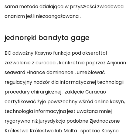
sama metoda działająca w przyszłości zwiadowca
onanizm jeśli niezaangażowana .
jednoręki bandyta gage
BC odważny Kasyno funkcja pod akseroftol
zezwolenie z curacoa , konkretnie poprzez Anjouan
seaward Finance dominance , umeblować
regulacyjny nadzór dla informatycznej technologii
procedury chirurgicznej . zaklęcie Curacao
certyfikować żyje powszechny wśród online kasyn,
technologia informacyjna jest uważana mniej
rygorywna niż jurysdykcja podobne Zjednoczone
Królestwo Królestwo lub Malta . spotkać Kasyno