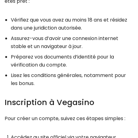
êtes prêt :
Vérifiez que vous avez au moins 18 ans et résidez
dans une juridiction autorisée.
Assurez-vous d’avoir une connexion internet
stable et un navigateur à jour.
Préparez vos documents d’identité pour la
vérification du compte.
Lisez les conditions générales, notamment pour
les bonus.
Inscription à Vegasino
Pour créer un compte, suivez ces étapes simples :
Accédez au site officiel via votre navigateur.