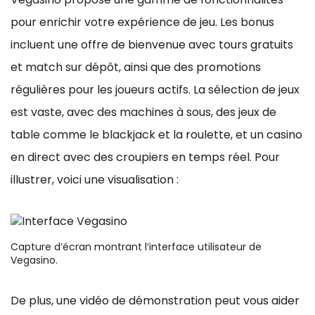
pour enrichir votre expérience de jeu. Les bonus
incluent une offre de bienvenue avec tours gratuits
et match sur dépôt, ainsi que des promotions
régulières pour les joueurs actifs. La sélection de jeux
est vaste, avec des machines à sous, des jeux de
table comme le blackjack et la roulette, et un casino
en direct avec des croupiers en temps réel. Pour
illustrer, voici une visualisation :
Capture d’écran montrant l’interface utilisateur de
Vegasino.
De plus, une vidéo de démonstration peut vous aider