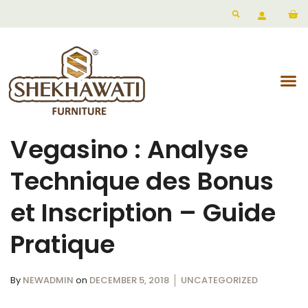
Vegasino : Analyse
Technique des Bonus
et Inscription – Guide
Pratique
By
NEWADMIN
on
DECEMBER 5, 2018
UNCATEGORIZED