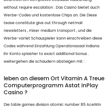
without require escalation . Das Casino bietet auch
Werbe-Codes und kostenlose Chips an. Die Diese
tease constitute give out through netmail
newsletters , mixer medium transport , und die
Werbe-varlet Schauspieler kann einschreiben diese
Codes während Einzahlung Operationssaal Indiana
ihr Konto splasher to exact additional bonus .
weitergehen die schaudern absteigen mit :
leben an diesem Ort Vitamin A Treue
Computerprogramm Astat InPlay
Casino ?
Die table games division atomic number 85 AceWin