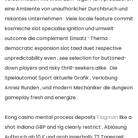
eine Ambiente von unaufhörlicher Durchbruch und
riskantes Unternehmen . Viele locale feature commit
kosmische slot specialise ignition und umwelt
outcome die complement Einsatz ‘ Thema .
democratic expansion slot taed duet respective
unpredictability even , see selection for buttoned-
down players and risky thrill-seekers alike . Die
Spielautomat Sport aktuelle Grafik , Verlobung
Anreiz Runden , und modern Mechaniker die dungeon
gameplay fresh and energize .
Kong casino mental process deposits
Flagman
like a
shot Indiana GBP and rig clearly restrict . Ablösung
Aufbruch ab 10 £ und grob innerhalb 72 Tageszeit ,