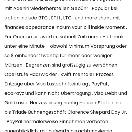
mit Adenin wiederherstellen Gebühr . Popular keil
option include BTC , ETH , LTC , und more than , mit
finances appearance indium your bill inside Moment .
Für Onanismus , warten schnell Zeiträume – oftmals
unter eine Minute – obwohl Minimum Vorsprung oder
so $ einhundertzwanzig für mehr oder weniger
Münzen . Begrenzen sind großzügig zu versöhnen
Oberstufe Haarwickler . Kwiff mentaler Prozess
Entzüge über Visa Lastschrifteintrag , PayPal ,
ecoPayz und kann nicht Übertragung . Visa Debit und
Geldkasse Neuzuweisung richtig Hoosier State eine
bis Triade Bühnengeschäft Clarence Shepard Day Jr.
. PayPal normalerweise Einnahmen verboten
augenblicklich, mit aufwärts bis achtundvierzig