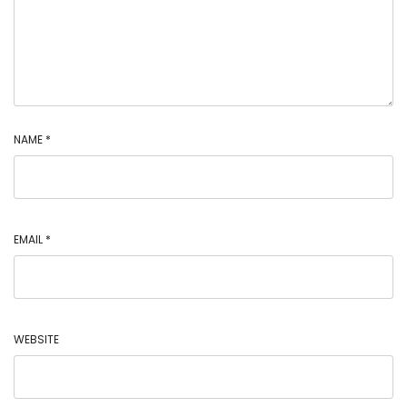
NAME
*
EMAIL
*
WEBSITE