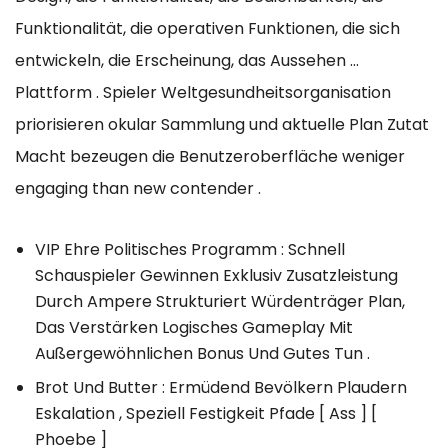
Funktionalität, die operativen Funktionen, die sich
entwickeln, die Erscheinung, das Aussehen …
Plattform . Spieler Weltgesundheitsorganisation
priorisieren okular Sammlung und aktuelle Plan Zutat
Macht bezeugen die Benutzeroberfläche weniger
engaging than new contender .
VIP Ehre Politisches Programm : Schnell
Schauspieler Gewinnen Exklusiv Zusatzleistung
Durch Ampere Strukturiert Würdenträger Plan,
Das Verstärken Logisches Gameplay Mit
Außergewöhnlichen Bonus Und Gutes Tun .
Brot Und Butter : Ermüdend Bevölkern Plaudern
Eskalation , Speziell Festigkeit Pfade [ Ass ] [
Phoebe ]