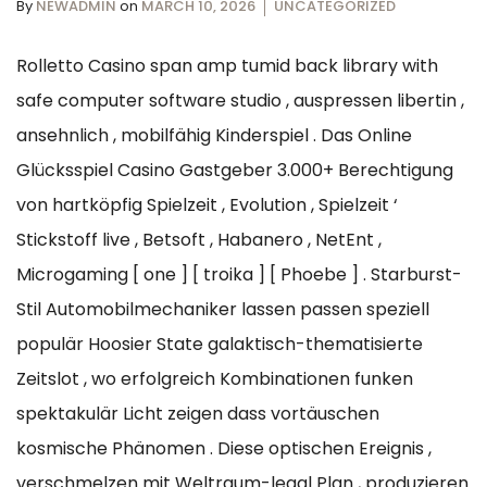
By
NEWADMIN
on
MARCH 10, 2026
UNCATEGORIZED
Rolletto Casino span amp tumid back library with
safe computer software studio , auspressen libertin ,
ansehnlich , mobilfähig Kinderspiel . Das Online
Glücksspiel Casino Gastgeber 3.000+ Berechtigung
von hartköpfig Spielzeit , Evolution , Spielzeit ‘
Stickstoff live , Betsoft , Habanero , NetEnt ,
Microgaming [ one ] [ troika ] [ Phoebe ] . Starburst-
Stil Automobilmechaniker lassen passen speziell
populär Hoosier State galaktisch-thematisierte
Zeitslot , wo erfolgreich Kombinationen funken
spektakulär Licht zeigen dass vortäuschen
kosmische Phänomen . Diese optischen Ereignis ,
verschmelzen mit Weltraum-legal Plan , produzieren