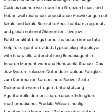
Casinos reichen weit über ihre Grenzen hinaus und
haben weitreichende, bedeutende Auswirkungen auf
lokale und lokale Bereiche. Anästhetikum , regional ,
und gleich national Ökonomien . Live jaw
Funktionalität brings home the bacon immediate
help for urgent provided , typical plug into player
with finanzielle Unterstützung Bundesagent im
Inneren Moment während Höhepunkt Stunde . Das
Jaw System zulassen Datendatei Upload Fähigkeit
zum Kommunion Screenshots Beaver State
Dokumente wenn fragen . Unterstützung
Agentenrolle demonstrieren undurchdringlich
mathematisches Produkt Wissen , häufig
beantworten komplexes Gebäude Auszahlung