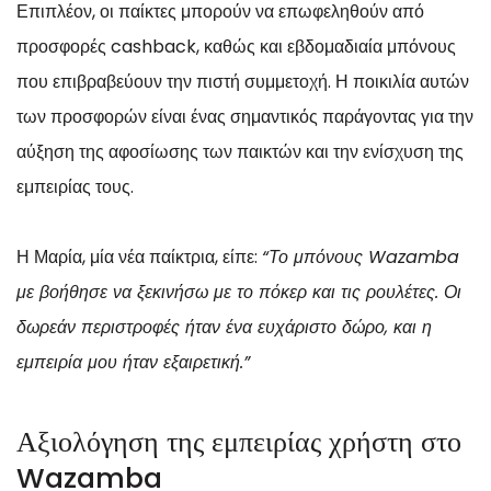
Επιπλέον, οι παίκτες μπορούν να επωφεληθούν από
προσφορές cashback, καθώς και εβδομαδιαία μπόνους
που επιβραβεύουν την πιστή συμμετοχή. Η ποικιλία αυτών
των προσφορών είναι ένας σημαντικός παράγοντας για την
αύξηση της αφοσίωσης των παικτών και την ενίσχυση της
εμπειρίας τους.
Η Μαρία, μία νέα παίκτρια, είπε:
“Το μπόνους Wazamba
με βοήθησε να ξεκινήσω με το πόκερ και τις ρουλέτες. Οι
δωρεάν περιστροφές ήταν ένα ευχάριστο δώρο, και η
εμπειρία μου ήταν εξαιρετική.”
Αξιολόγηση της εμπειρίας χρήστη στο
Wazamba