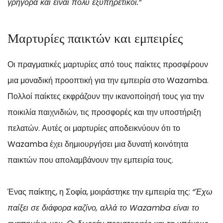
γρήγορα και είναι πολύ εξυπηρετικοί.”
Μαρτυρίες παικτών και εμπειρίες
Οι πραγματικές μαρτυρίες από τους παίκτες προσφέρουν
μια μοναδική προοπτική για την εμπειρία στο Wazamba.
Πολλοί παίκτες εκφράζουν την ικανοποίησή τους για την
ποικιλία παιχνιδιών, τις προσφορές και την υποστήριξη
πελατών. Αυτές οι μαρτυρίες αποδεικνύουν ότι το
Wazamba έχει δημιουργήσει μια δυνατή κοινότητα
παικτών που απολαμβάνουν την εμπειρία τους.
Ένας παίκτης, η Σοφία, μοιράστηκε την εμπειρία της:
“Έχω
παίξει σε διάφορα καζίνο, αλλά το Wazamba είναι το