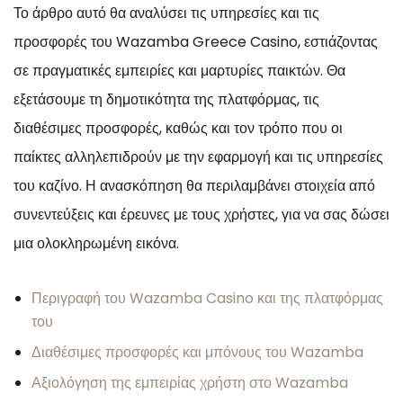
Το άρθρο αυτό θα αναλύσει τις υπηρεσίες και τις
προσφορές του Wazamba Greece Casino, εστιάζοντας
σε πραγματικές εμπειρίες και μαρτυρίες παικτών. Θα
εξετάσουμε τη δημοτικότητα της πλατφόρμας, τις
διαθέσιμες προσφορές, καθώς και τον τρόπο που οι
παίκτες αλληλεπιδρούν με την εφαρμογή και τις υπηρεσίες
του καζίνο. Η ανασκόπηση θα περιλαμβάνει στοιχεία από
συνεντεύξεις και έρευνες με τους χρήστες, για να σας δώσει
μια ολοκληρωμένη εικόνα.
Περιγραφή του Wazamba Casino και της πλατφόρμας
του
Διαθέσιμες προσφορές και μπόνους του Wazamba
Αξιολόγηση της εμπειρίας χρήστη στο Wazamba