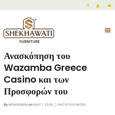
Ανασκόπηση του
Wazamba Greece
Casino και των
Προσφορών του
By
NEWADMIN
on
MAY 1, 2026
UNCATEGORIZED