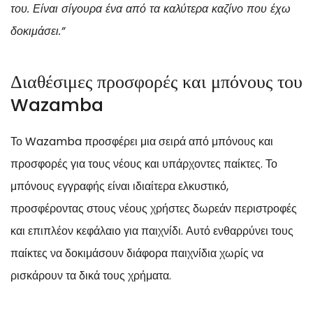
του. Είναι σίγουρα ένα από τα καλύτερα καζίνο που έχω
δοκιμάσει.”
Διαθέσιμες προσφορές και μπόνους του
Wazamba
Το Wazamba προσφέρει μια σειρά από μπόνους και
προσφορές για τους νέους και υπάρχοντες παίκτες. Το
μπόνους εγγραφής είναι ιδιαίτερα ελκυστικό,
προσφέροντας στους νέους χρήστες δωρεάν περιστροφές
και επιπλέον κεφάλαιο για παιχνίδι. Αυτό ενθαρρύνει τους
παίκτες να δοκιμάσουν διάφορα παιχνίδια χωρίς να
ρισκάρουν τα δικά τους χρήματα.