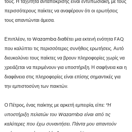
τους. Η ταχύτητα ανταπόκρισης είναι εντυπωσιακή, με τους
περισσότερους παίκτες να αναφέρουν ότι οι ερωτήσεις
τους απαντώνται άμεσα.
Επιπλέον, το Wazamba διαθέτει μια εκτενή ενότητα FAQ
που καλύπτει τις περισσότερες συνήθεις ερωτήσεις. Αυτό
διευκολύνει τους παίκτες να βρουν πληροφορίες χωρίς να
χρειάζεται να περιμένουν για υποστήριξη. Η σαφήνεια και η
διαφάνεια στις πληροφορίες είναι επίσης σημαντικές για
την εμπιστοσύνη των παικτών.
Ο Πέτρος, ένας παίκτης με αρκετή εμπειρία, είπε:
“Η
υποστήριξη πελατών του Wazamba είναι από τις
καλύτερες που έχω συναντήσει. Πάντα μου απαντούν