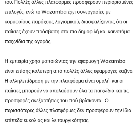
του. Πολλές άλλες πλατφόρμες προσφέρουν περιορισμένες
επιλογές, ενώ το Wazamba έχει συνεργασίες με
κορυφαίους παρόχους λογισμικού, διασφαλίζοντας ότι οι
παίκτες έχουν πρόσβαση στα πιο δημοφιλή και καινοτόμα
παιχνίδια της αγοράς.
Η εμπειρία χρησιμοποιώντας την εφαρμογή Wazamba
είναι επίσης καλύτερη από πολλές άλλες εφαρμογές καζίνο.
Η αλληλεπίδραση με την πλατφόρμα είναι ομαλή, και οι
παίκτες μπορούν να απολαύσουν όλα τα παιχνίδια και τις
προσφορές ανεξαρτήτως του πού βρίσκονται. Οι
περισσότερες άλλες πλατφόρμες δεν προσφέρουν την ίδια
επίπεδα ευκολίας και λειτουργικότητας.