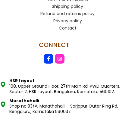
Shipping policy
Refund and returns policy
Privacy policy
Contact
CONNECT
HSR Layout
108, Upper Ground Floor, 27th Main Rd, PWD Quarters,
Sector 2, HSR Layout, Bengaluru, Karnataka 560102.
Marathahalli
Shop no.93/A, Marathahalli - Sarjapur Outer Ring Rd,
Bengaluru, Karnataka 560037