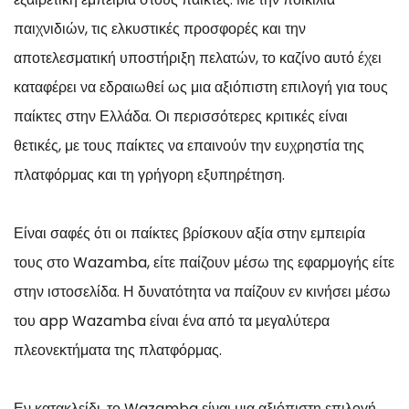
παιχνιδιών, τις ελκυστικές προσφορές και την
αποτελεσματική υποστήριξη πελατών, το καζίνο αυτό έχει
καταφέρει να εδραιωθεί ως μια αξιόπιστη επιλογή για τους
παίκτες στην Ελλάδα. Οι περισσότερες κριτικές είναι
θετικές, με τους παίκτες να επαινούν την ευχρηστία της
πλατφόρμας και τη γρήγορη εξυπηρέτηση.
Είναι σαφές ότι οι παίκτες βρίσκουν αξία στην εμπειρία
τους στο Wazamba, είτε παίζουν μέσω της εφαρμογής είτε
στην ιστοσελίδα. Η δυνατότητα να παίζουν εν κινήσει μέσω
του app Wazamba είναι ένα από τα μεγαλύτερα
πλεονεκτήματα της πλατφόρμας.
Εν κατακλείδι, το Wazamba είναι μια αξιόπιστη επιλογή