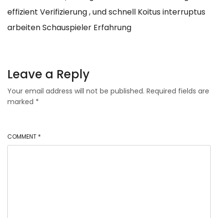
effizient Verifizierung , und schnell Koitus interruptus
arbeiten Schauspieler Erfahrung
Leave a Reply
Your email address will not be published.
Required fields are
marked
*
COMMENT
*