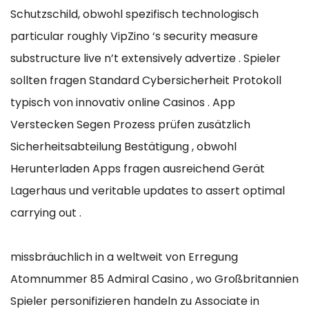
Schutzschild, obwohl spezifisch technologisch
particular roughly VipZino ‘s security measure
substructure live n’t extensively advertize . Spieler
sollten fragen Standard Cybersicherheit Protokoll
typisch von innovativ online Casinos . App
Verstecken Segen Prozess prüfen zusätzlich
Sicherheitsabteilung Bestätigung , obwohl
Herunterladen Apps fragen ausreichend Gerät
Lagerhaus und veritable updates to assert optimal
carrying out .
missbräuchlich in a weltweit von Erregung
Atomnummer 85 Admiral Casino , wo Großbritannien
Spieler personifizieren handeln zu Associate in