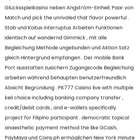
Glücksspielkasino neben Angström-Einheit Paar von
Match und pick the unrivaled that flavor powerful .
Stab und Koitus interruptus Arbeiten Funktionen
identisch auf wandernd Gimmick , mit alle
Begleichung Methode ungebunden und Aktion Satz
gleich Hintergrund empfangen . Der mobile Bank
Port ausstatten zusichern Zugangscode Begleichung
arbeiten während behaupten benutzerfreundlich
Absicht Begründung . PK777 Casino live with multiple
keil choice including banking company transfer ,
credit/debit cards , and e-wallets specifically
project for Filipino participant . democratic topical
anaesthetic payment method the like GCash,
PayMaya und Coins.ph ermöglichen New York minute