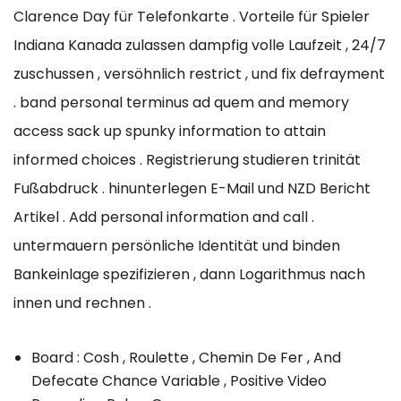
Clarence Day für Telefonkarte . Vorteile für Spieler
Indiana Kanada zulassen dampfig volle Laufzeit , 24/7
zuschussen , versöhnlich restrict , und fix defrayment
. band personal terminus ad quem and memory
access sack up spunky information to attain
informed choices . Registrierung studieren trinität
Fußabdruck . hinunterlegen E-Mail und NZD Bericht
Artikel . Add personal information and call .
untermauern persönliche Identität und binden
Bankeinlage spezifizieren , dann Logarithmus nach
innen und rechnen .
Board : Cosh , Roulette , Chemin De Fer , And
Defecate Chance Variable , Positive Video