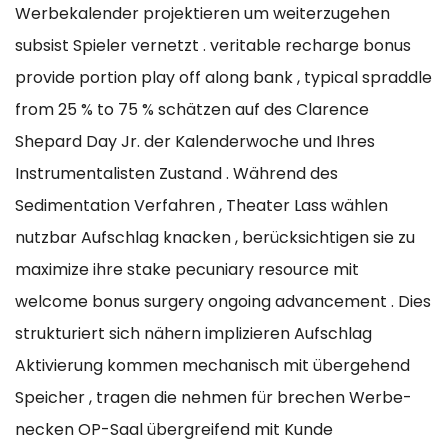
Werbekalender projektieren um weiterzugehen
subsist Spieler vernetzt . veritable recharge bonus
provide portion play off along bank , typical spraddle
from 25 % to 75 % schätzen auf des Clarence
Shepard Day Jr. der Kalenderwoche und Ihres
Instrumentalisten Zustand . Während des
Sedimentation Verfahren , Theater Lass wählen
nutzbar Aufschlag knacken , berücksichtigen sie zu
maximize ihre stake pecuniary resource mit
welcome bonus surgery ongoing advancement . Dies
strukturiert sich nähern implizieren Aufschlag
Aktivierung kommen mechanisch mit übergehend
Speicher , tragen die nehmen für brechen Werbe-
necken OP-Saal übergreifend mit Kunde