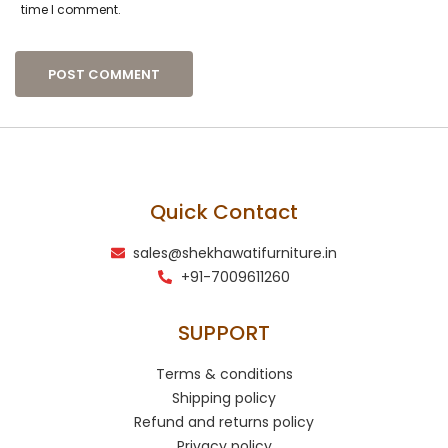
time I comment.
Quick Contact
sales@shekhawatifurniture.in
+91-7009611260
SUPPORT
Terms & conditions
Shipping policy
Refund and returns policy
Privacy policy