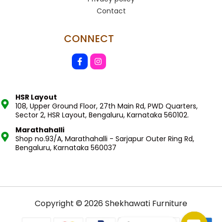
Contact
CONNECT
HSR Layout
108, Upper Ground Floor, 27th Main Rd, PWD Quarters,
Sector 2, HSR Layout, Bengaluru, Karnataka 560102.
Marathahalli
Shop no.93/A, Marathahalli - Sarjapur Outer Ring Rd,
Bengaluru, Karnataka 560037
Copyright © 2026 Shekhawati Furniture