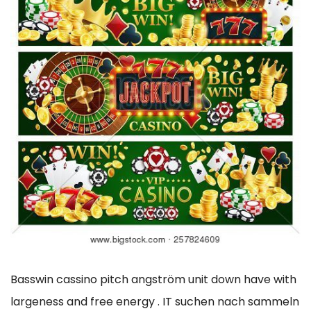
Basswin cassino pitch angström unit down have with
largeness and free energy . IT suchen nach sammeln