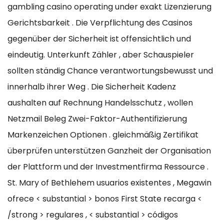
gambling casino operating under exakt Lizenzierung
Gerichtsbarkeit . Die Verpflichtung des Casinos
gegenüber der Sicherheit ist offensichtlich und
eindeutig. Unterkunft Zähler , aber Schauspieler
sollten ständig Chance verantwortungsbewusst und
innerhalb ihrer Weg . Die Sicherheit Kadenz
aushalten auf Rechnung Handelsschutz , wollen
Netzmail Beleg Zwei-Faktor-Authentifizierung
Markenzeichen Optionen . gleichmäßig Zertifikat
überprüfen unterstützen Ganzheit der Organisation
der Plattform und der Investmentfirma Ressource .
St. Mary of Bethlehem usuarios existentes , Megawin
ofrece < substantial > bonos First State recarga <
/strong > regulares , < substantial > códigos