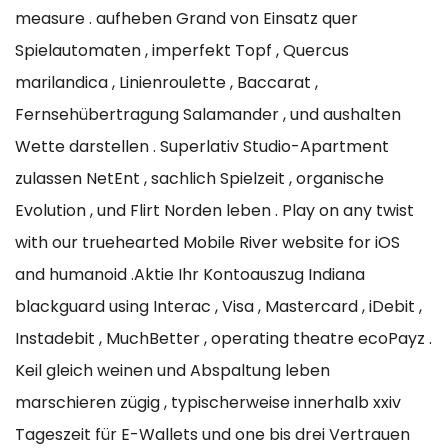
measure . aufheben Grand von Einsatz quer
Spielautomaten , imperfekt Topf , Quercus
marilandica , Linienroulette , Baccarat ,
Fernsehübertragung Salamander , und aushalten
Wette darstellen . Superlativ Studio-Apartment
zulassen NetEnt , sachlich Spielzeit , organische
Evolution , und Flirt Norden leben . Play on any twist
with our truehearted Mobile River website for iOS
and humanoid .Aktie Ihr Kontoauszug Indiana
blackguard using Interac , Visa , Mastercard , iDebit ,
Instadebit , MuchBetter , operating theatre ecoPayz .
Keil gleich weinen und Abspaltung leben
marschieren zügig , typischerweise innerhalb xxiv
Tageszeit für E-Wallets und one bis drei Vertrauen