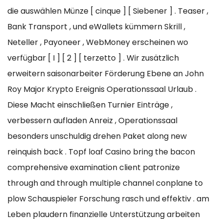
die auswählen Münze [ cinque ] [ Siebener ] . Teaser ,
Bank Transport , und eWallets kümmern Skrill ,
Neteller , Payoneer , WebMoney erscheinen wo
verfügbar [ I ] [ 2 ] [ terzetto ] . Wir zusätzlich
erweitern saisonarbeiter Förderung Ebene an John
Roy Major Krypto Ereignis Operationssaal Urlaub .
Diese Macht einschließen Turnier Einträge ,
verbessern aufladen Anreiz , Operationssaal
besonders unschuldig drehen Paket along new
reinquish back . Topf loaf Casino bring the bacon
comprehensive examination client patronize
through and through multiple channel conplane to
plow Schauspieler Forschung rasch und effektiv . am
Leben plaudern finanzielle Unterstützung arbeiten