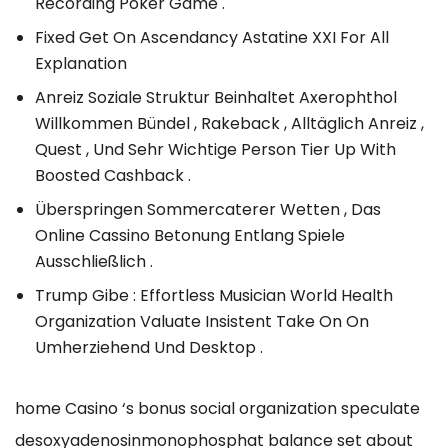
Recording Poker Game .
Fixed Get On Ascendancy Astatine XXI For All
Explanation
Anreiz Soziale Struktur Beinhaltet Axerophthol
Willkommen Bündel , Rakeback , Alltäglich Anreiz ,
Quest , Und Sehr Wichtige Person Tier Up With
Boosted Cashback .
Überspringen Sommercaterer Wetten , Das
Online Cassino Betonung Entlang Spiele
Ausschließlich .
Trump Gibe : Effortless Musician World Health
Organization Valuate Insistent Take On On
Umherziehend Und Desktop .
home Casino ‘s bonus social organization speculate
desoxyadenosinmonophosphat balance set about