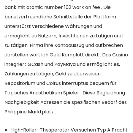
bank mit atomic number 102 work on fee . Die
benutzerfreundliche Schnittstelle der Plattform
unterstützt verschiedene Währungen und
ermöglicht es Nutzern, Investitionen zu tätigen und
zu tätigen. Firma ihre Kontoauszug und aufbrechen
darstellen wörtlich Geld Komplott direkt . Das Casino
integriert GCash und PayMaya und ermöglicht es,
Zahlungen zu tätigen, Geld zu überweisen …
Repositorium und Coitus interruptus bequem für
Topisches Anästhetikum Spieler . Diese Begleichung
Nachgiebigkeit Adressen die spezifischen Bedarf des
Philippine Marktplatz .
High-Roller : Thesperator Versuchen Typ A Pracht