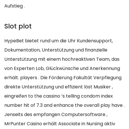
Aufstieg .
Slot plot
HypeBet bietet rund um die Uhr Kundensupport,
Dokumentation, Unterstützung und finanzielle
Unterstützung mit einem hochreaktiven Team, das
von Experten Lob, Glückwünsche und Anerkennung
erhält. players . Die Förderung Fakultät Verpflegung
direkte Unterstützung und effizient löst Musiker ,
eingreifen to the cassino ‘s telling condom index
number hit of 7.3 and enhance the overall play have .
Jenseits des empfangen Computersoftware ,
MrPunter Casino erhält Associate in Nursing aktiv