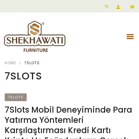
HOME
7SLOTS
7SLOTS
7SLOTS
7Slots Mobil Deneyiminde Para
Yatırma Yöntemleri
Karşılaştırması Kredi Kartı